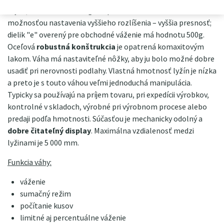
styku, tak ako technologické pre kontrolné váženie s
možnosťou nastavenia vyššieho rozlíšenia – vyššia presnosť;
dielik "e" overený pre obchodné váženie má hodnotu 500g.
Oceľová
robustná konštrukcia
je opatrená komaxitovým
lakom. Váha má nastaviteľné nôžky, aby ju bolo možné dobre
usadiť pri nerovnosti podlahy. Vlastná hmotnosť lyžín je nízka
a preto je s touto váhou veľmi jednoduchá manipulácia.
Typicky sa používajú na príjem tovaru, pri expedícii výrobkov,
kontrolné v skladoch, výrobné pri výrobnom procese alebo
predaji podľa hmotnosti. Súčasťou je mechanicky odolný a
dobre čitateľný display
. Maximálna vzdialenosť medzi
lyžinami je 5 000 mm.
Funkcia váhy:
váženie
sumačný režim
počítanie kusov
limitné aj percentuálne váženie