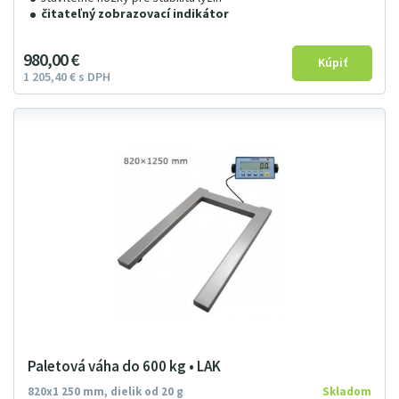
čitateľný zobrazovací indikátor
980
00
€
1
205
4
0
€
s DPH
Paletová váha do 600 kg • LAK
820x1 250 mm, dielik od 20 g
Skladom