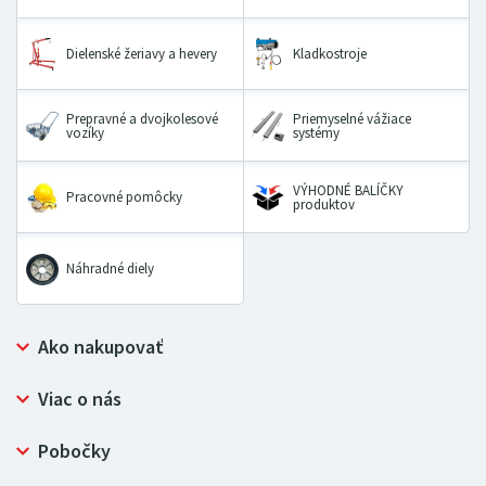
Dielenské žeriavy a hevery
Kladkostroje
Prepravné a dvojkolesové
Priemyselné vážiace
vozíky
systémy
VÝHODNÉ BALÍČKY
Pracovné pomôcky
produktov
Náhradné diely
Ako nakupovať
Prečo nakupovať u LUGERO
Viac o nás
Často kladené otázky
Bezpečný nákup
Ochrana osobných údajov
Pobočky
Certifikát NATUR-PACK
Reklamačný poriadok