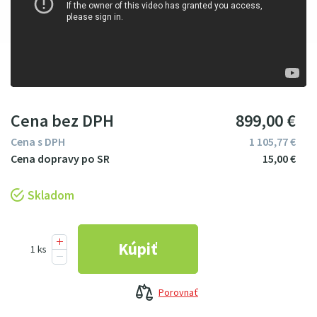
Cena bez DPH
899
00
€
Cena s DPH
1
105
77
€
15
00
€
Skladom
Porovnať