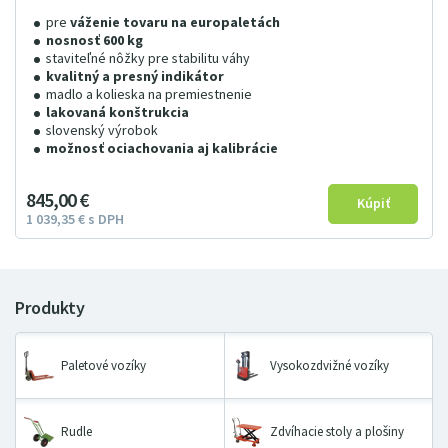
pre
váženie tovaru na europaletách
nosnosť 600 kg
staviteľné nôžky pre stabilitu váhy
kvalitný a presný indikátor
madlo a kolieska na premiestnenie
lakovaná konštrukcia
slovenský výrobok
možnosť ociachovania aj kalibrácie
845
00
€
1
039
35
€
s DPH
Paletové vozíky
Vysokozdvižné vozíky
Rudle
Zdvíhacie stoly a plošiny