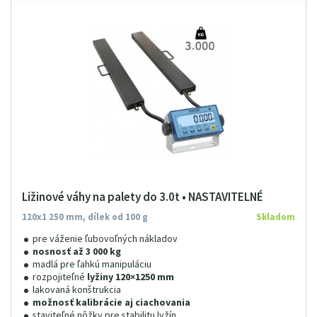
Ližinové váhy na palety do 3.0t • NASTAVITELNÉ
120x1 250 mm, dílek od 100 g
Skladom
pre váženie ľubovoľných nákladov
nosnosť až 3 000 kg
madlá pre ľahkú manipuláciu
rozpojiteľné
lyžiny 120×1250 mm
lakovaná konštrukcia
možnosť kalibrácie aj ciachovania
staviteľné nôžky pre stabilitu lyžín