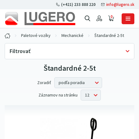
(+421) 233 888 220
info@lugero.sk
0
Paletové vozíky
Mechanické
Štandardné 2-5t
Filtrovať
Štandardné 2-5t
Skladová dostupnosť
Iba skladom
(3)
Cena bez DPH
Zoradiť
Záznamov na stránku
Nosnosť
1 000 kg
(1)
Zdvih
2 000 kg
(1)
110 mm
(1)
2 500 kg
(1)
Dĺžka vidlíc
150 mm
(1)
500 kg
(1)
800 mm
(1)