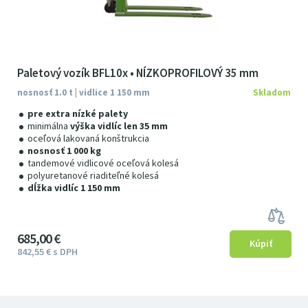
Paletový vozík BFL10x • NÍZKOPROFILOVÝ 35 mm
nosnosť 1.0 t | vidlice 1 150 mm
Skladom
pre extra nízké palety
minimálna
výška vidlíc len 35 mm
oceľová lakovaná konštrukcia
nosnosť 1 000 kg
tandemové vidlicové oceľová kolesá
polyuretanové riaditeľné kolesá
dĺžka vidlíc 1 150 mm
685
00
€
842
55
€
s DPH