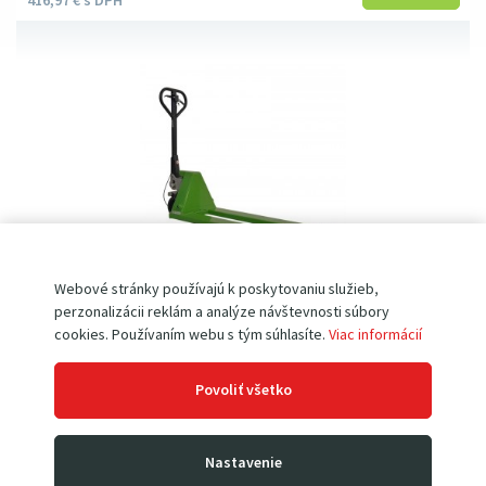
416
97
€
s DPH
Webové stránky používajú k poskytovaniu služieb,
perzonalizácii reklám a analýze návštevnosti súbory
Paletový vozík BFBx • S BRZDOU
cookies. Používaním webu s tým súhlasíte.
Viac informácií
nosnosť 2.5 t | vidlice 1 150 mm
Skladom
pre fixnú aretáciu i spomalenie
Povoliť všetko
nosnosť 2 500 kg
oceľová lakovaná konštrukcia
vozík
s bubnovou brzdou
Nastavenie
tandemové vidlícové PU kolesá
gumové riaditeľné kolesá