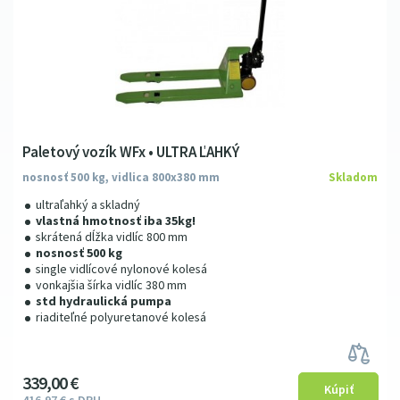
200 mm
(2)
1150 mm
(3)
Paletový vozík WFx • ULTRA ĽAHKÝ
nosnosť 500 kg, vidlica 800x380 mm
Skladom
ultraľahký a skladný
vlastná hmotnosť iba 35kg!
skrátená dĺžka vidlíc 800 mm
nosnosť 500 kg
single vidlícové nylonové kolesá
vonkajšia šírka vidlíc 380 mm
std hydraulická pumpa
riaditeľné polyuretanové kolesá
339
00
€