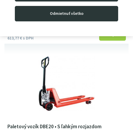
dĺžka vidlíc 1 150 mm
pokovená hydraulická jednotka
Odmietnuť všetko
499
00
€
613
77
€
s DPH
Paletový vozík DBE20 • S ľahkým rozjazdom