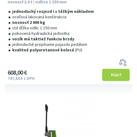
nosnosť 2.0 t | vidlice 1 150 mm
jednoduchý rozjezd i s těžkým nákladem
oceľová lakovaná konštrukcia
nosnosť 2 000 kg
std dĺžka vidlíc 1 150 mm
pokovená hydraulická jednotka
vozík má taktiež funkciu brzdy
jednoduché prepínanie pojazdu pedálom
kvalitné polyuretanové kolesá
(PU)
608
00
€
747
84
€
s DPH