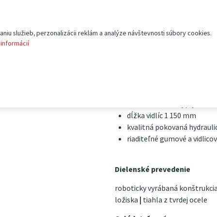
bodov a silné práškové lakovan
gumenými (gumovými) riaditeľný
prevedení tandem; vidlicové
iu služieb, perzonalizácii reklám a analýze návštevnosti súbory cookies.
alebo nylonové.
 informácií
Hlavná charakteristika:
nosnosť 2 500 kg
funkcia fixného aj plynuléh
dĺžka vidlíc 1 150 mm
kvalitná pokovaná hydraul
riaditeľné gumové a vidlico
Dielenské prevedenie
roboticky vyrábaná konštrukci
ložiska
|
tiahla z tvrdej ocele