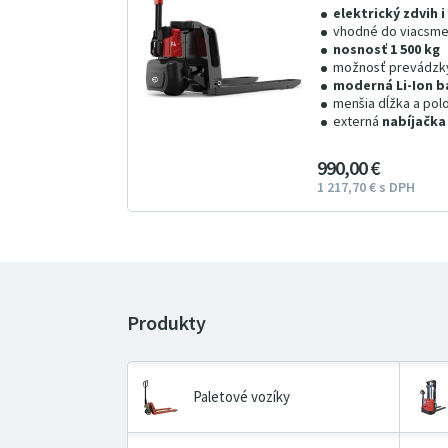
elektrický zdvih 
vhodné do viacsm
nosnosť 1 500 kg
možnosť prevádzky
moderná Li-Ion b
menšia dĺžka a pol
externá
nabíjačka
990
00
€
1
217
7
0
€
s DPH
Paletové vozíky