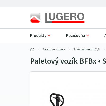
Produkty
Požičovňa
Paletové vozíky
Štandardné do 2,5t
Paletový vozík BFBx •