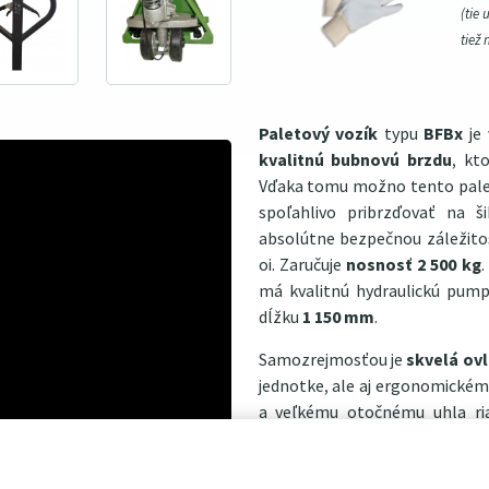
(tie 
tiež 
Paletový vozík
typu
BFBx
je 
kvalitnú bubnovú brzdu
, kt
Vďaka tomu možno tento paleťák
spoľahlivo pribrzďovať na š
absolútne bezpečnou záležito
oi. Zaručuje
nosnosť 2 500 kg
.
má kvalitnú hydraulickú pum
dĺžku
1 150 mm
.
Samozrejmosťou je
skvelá ov
jednotke, ale aj ergonomick
a veľkému otočnému uhla riad
nebude žiadnym problémom,
kolieska z nylonu.
Kvalitne s