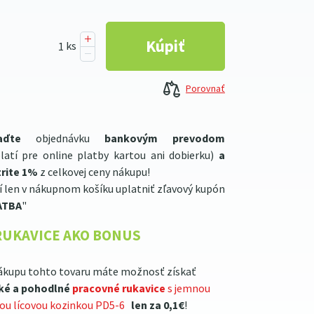
Porovnať
aďte
objednávku
bankovým prevodom
latí pre online platby kartou ani dobierku)
a
rite 1%
z celkovej ceny nákupu!
í len v nákupnom košíku uplatniť zľavový kupón
ATBA
"
RUKAVICE AKO BONUS
ákupu tohto tovaru máte možnosť získať
ké a pohodlné
pracovné rukavice
s jemnou
lou lícovou kozinkou PD5-6
len za 0,1€
!