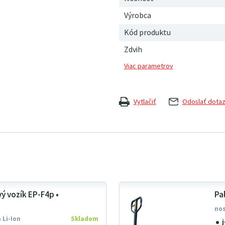
Výrobca
Kód produktu
Zdvih
Vytlačiť
Odoslať dota
vý vozík EP-F4p •
Pa
nos
 Li-Ion
Skladom