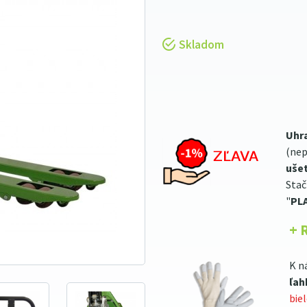
Skladom
Uhr
(nep
ušet
Stač
"
PL
+ 
K n
ľah
bie