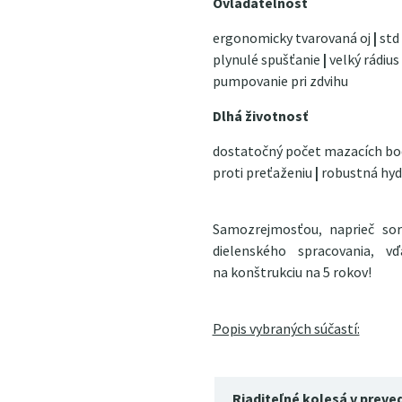
Ovládateľnosť
ergonomicky tvarovaná oj
|
std
plynulé spušťanie
|
velký rádiu
pumpovanie pri zdvihu
Dlhá životnosť
dostatočný počet mazacích b
proti preťaženiu
|
robustná hyd
Samozrejmosťou, naprieč s
dielenského spracovania, 
na konštrukciu na 5 rokov!
Popis vybraných súčastí:
Riaditeľné kolesá v preve