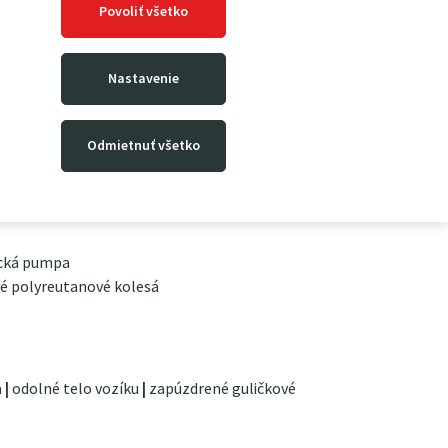
ie sú zárukou dlhej životnosti. Vozík je osadený
Povoliť všetko
mi kolesami a tie vidlicové sú polyuretánové v
 kolesá možno na želanie zameniť za gumové
Nastavenie
Odmietnuť všetko
o brzdenia
ická pumpa
vé polyreutanové kolesá
a
|
odolné telo vozíku
|
zapúzdrené guličkové