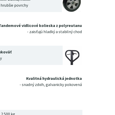
 hrubšie povrchy
Tandemové vidlicové kolieska z polyreutanu
- zaisťujú hladký a stabilný chod
ukoväť
y
Kvalitná hydraulická jednotka
- snadný zdvih, galvanicky pokovená
2 500 kg