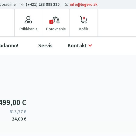
(+421) 233 888 220
info@lugero.sk
0
0
Prihlásenie
Porovnanie
zadarmo!
Servis
Kontakt
499
00
€
613
77
€
24
00
€