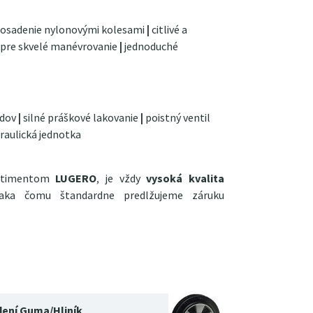
 osadenie nylonovými kolesami
|
citlivé a
s pre skvelé manévrovanie
|
jednoduché
odov
|
silné práškové lakovanie
|
poistný ventil
raulická jednotka
ortimentom
LUGERO
, je vždy
vysoká kvalita
vďaka čomu štandardne predlžujeme záruku
dení Guma/Hliník