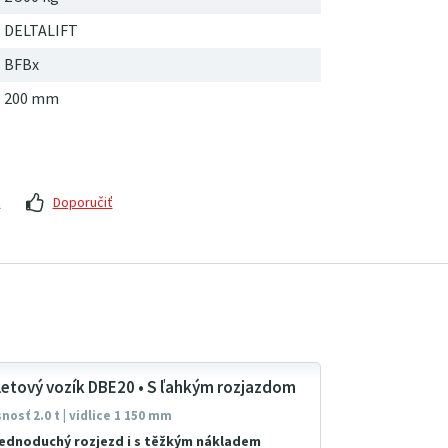
DELTALIFT
BFBx
200 mm
z
Doporučiť
letový vozík DBE20 • S ľahkým rozjazdom
nosť 2.0 t | vidlice 1 150 mm
jednoduchý rozjezd i s těžkým nákladem