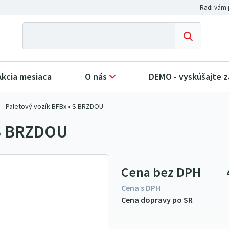
Akcia mesiaca
O nás
DEMO - vyskúšajte 
Paletový vozík BFBx • S BRZDOU
 S BRZDOU
Cena bez DPH
Cena s DPH