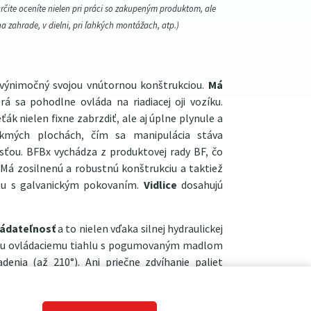
určite oceníte nielen pri práci so zakupeným produktom, ale
na zahrade, v dielni, pri ľahkých montážach, atp.)
výnimočný svojou vnútornou konštrukciou.
Má
orá sa pohodlne ovláda na riadiacej oji vozíku.
 nielen fixne zabrzdiť, ale aj úplne plynule a
ikmých plochách, čím sa manipulácia stáva
sťou. BFBx vychádza z produktovej rady BF, čo
 Má zosilnenú a robustnú konštrukciu a taktiež
pu s galvanickým pokovaním.
Vidlice
dosahujú
ládateľnosť
a to nielen vďaka silnej hydraulickej
ému ovládaciemu tiahlu s pogumovaným madlom
enia (až 210°). Ani priečne zdvíhanie paliet
 o čo sa postarajú malé spodné nájazdové
pracovaná konštrukcia
s dostatkom mazacích