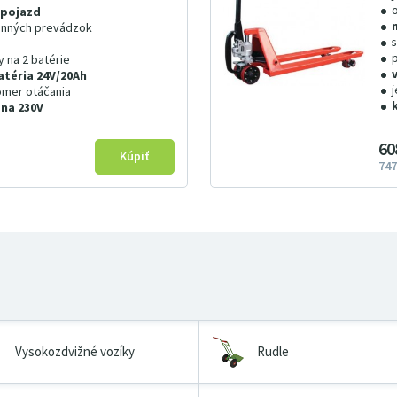
i pojazd
enných prevádzok
 na 2 batérie
atéria 24V/20Ah
omer otáčania
 na 230V
60
747
Vysokozdvižné vozíky
Rudle