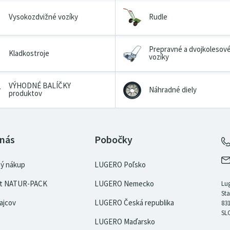
Vysokozdvižné vozíky
Rudle
Prepravné a dvojkolesov
Kladkostroje
vozíky
VÝHODNÉ BALÍČKY
Náhradné diely
produktov
 nás
Pobočky
ý nákup
LUGERO Poľsko
kát NATUR-PACK
LUGERO Nemecko
Lug
Sta
ajcov
LUGERO Česká republika
831
SL
LUGERO Maďarsko