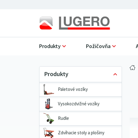
Produkty
Požičovňa
Paletové vozíky
Vysokozdvižné vozíky
Rudle
Zdvíhacie stoly a plošiny