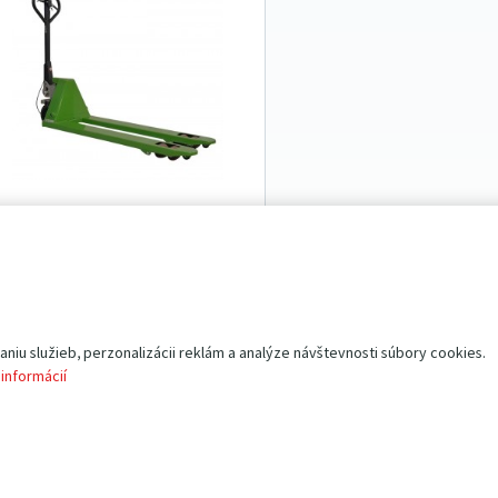
aletový vozík BFBx • S BRZDOU
snosť 2.5 t | vidlice 1 150
Skladom
mm
pre fixnú aretáciu i spomalenie
nosnosť 2 500 kg
oceľová lakovaná konštrukcia
iu služieb, perzonalizácii reklám a analýze návštevnosti súbory cookies.
vozík
s bubnovou brzdou
 informácií
tandemové vidlícové PU kolesá
gumové riaditeľné kolesá
dĺžka vidlíc 1 150 mm
pokovená hydraulická jednotka