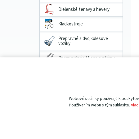
Dielenské žeriavy a hevery
Kladkostroje
Prepravné a dvojkolesové
vozíky
Priemyselné vážiace systémy
P
no
Pracovné pomôcky
Náhradné diely
Webové stránky používajú k poskytovan
VÝHODNÉ BALÍČKY produktov
Používaním webu s tým súhlasíte.
Viac
Filtrovať