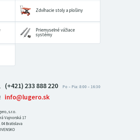
Zdvíhacie stoly a plošiny
é
Priemyselné vážiace
systémy
(+421) 233 888 220
info@lugero.sk
ero, s.r.o.
rá Vajnorská 17
 04
Bratislava
OVENSKO