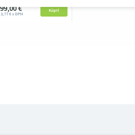
499
00
€
13
77
€
s DPH