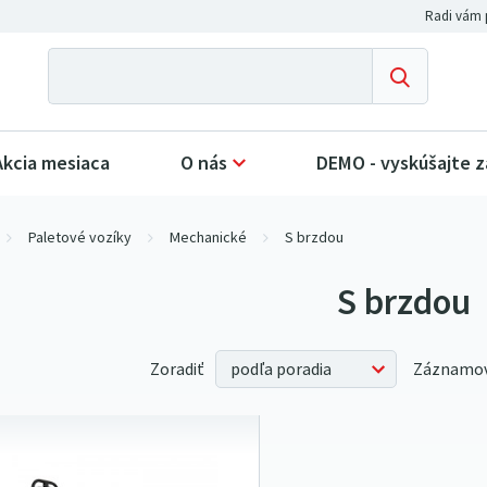
Akcia mesiaca
O nás
DEMO - vyskúšajte 
Paletové vozíky
Mechanické
S brzdou
S brzdou
Zoradiť
Záznamov