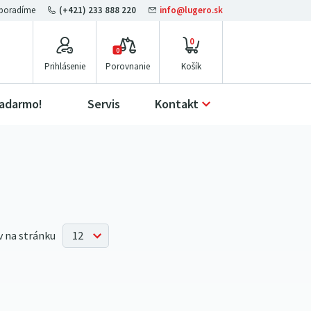
(+421) 233 888 220
info@lugero.sk
0
0
Prihlásenie
Porovnanie
zadarmo!
Servis
Kontakt
 na stránku