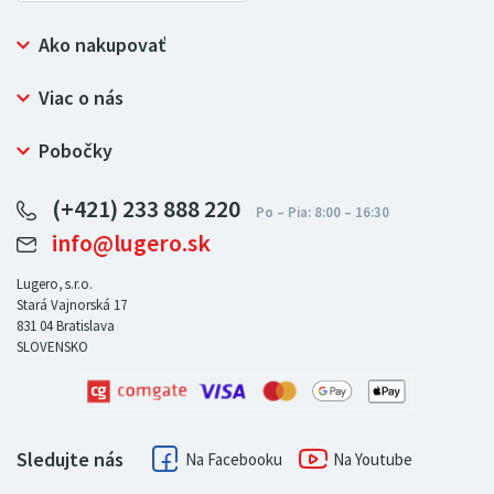
Ako nakupovať
Prečo nakupovať u LUGERO
Viac o nás
Často kladené otázky
Bezpečný nákup
Ochrana osobných údajov
Pobočky
Certifikát NATUR-PACK
Reklamačný poriadok
LUGERO Poľsko
Pre predajcov
(+421) 233 888 220
LUGERO Nemecko
info@lugero.sk
LUGERO Česká republika
LUGERO Maďarsko
Lugero, s.r.o.
Stará Vajnorská 17
LUGERO Rakousko
831 04
Bratislava
SLOVENSKO
Sledujte nás
Facebook
Youtube