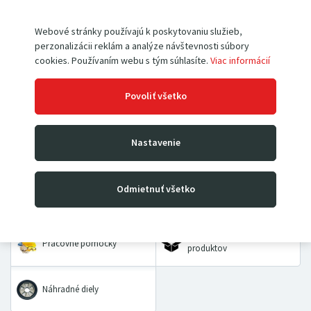
Webové stránky používajú k poskytovaniu služieb,
perzonalizácii reklám a analýze návštevnosti súbory
cookies. Používaním webu s tým súhlasíte.
Viac informácií
Paletové vozíky
Vysokozdvižné vozíky
Povoliť všetko
Rudle
Zdvíhacie stoly a plošiny
Nastavenie
Dielenské žeriavy a hevery
Kladkostroje
Odmietnuť všetko
Prepravné a dvojkolesové
Priemyselné vážiace
vozíky
systémy
VÝHODNÉ BALÍČKY
Pracovné pomôcky
produktov
Náhradné diely