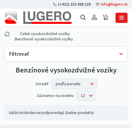
(+421) 233 888 220
info@lugero.sk
0
Čelné vysokozdvižné vozíky
Benzínové vysokozdvižné vozíky
Filtrovať
Benzínové vysokozdvižné vozíky
Skladová dostupnosť
Iba skladom
(0)
Zoradiť
Záznamov na stránku
Vaším kritériám nezodpovedajú žiadne produkty