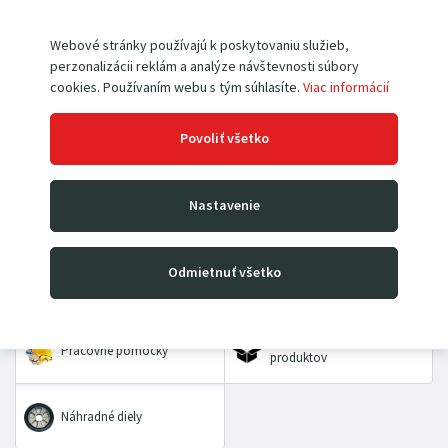
Webové stránky používajú k poskytovaniu služieb,
perzonalizácii reklám a analýze návštevnosti súbory
cookies. Používaním webu s tým súhlasíte.
Viac informácií
Paletové vozíky
Vysokozdvižné vozíky
Povoliť všetko
Rudle
Zdvíhacie stoly a plošiny
Nastavenie
Dielenské žeriavy a hevery
Kladkostroje
Odmietnuť všetko
Prepravné a dvojkolesové
Priemyselné vážiace
vozíky
systémy
VÝHODNÉ BALÍČKY
Pracovné pomôcky
produktov
Náhradné diely