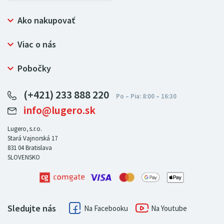
Ako nakupovať
Prečo nakupovať u LUGERO
Viac o nás
Často kladené otázky
Bezpečný nákup
Ochrana osobných údajov
Pobočky
Certifikát NATUR-PACK
Reklamačný poriadok
LUGERO Poľsko
Pre predajcov
(+421) 233 888 220
LUGERO Nemecko
info@lugero.sk
LUGERO Česká republika
LUGERO Maďarsko
Lugero, s.r.o.
Stará Vajnorská 17
LUGERO Rakousko
831 04
Bratislava
SLOVENSKO
Sledujte nás
Facebook
Youtube