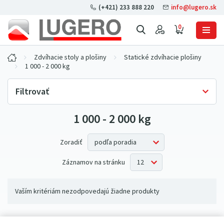
(+421) 233 888 220
info@lugero.sk
0
Zdvíhacie stoly a plošiny
Statické zdvíhacie plošiny
1 000 - 2 000 kg
Filtrovať
1 000 - 2 000 kg
Skladová dostupnosť
Iba skladom
(0)
Zoradiť
Záznamov na stránku
Vaším kritériám nezodpovedajú žiadne produkty