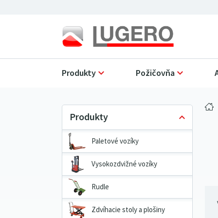
Produkty
Požičovňa
Paletové vozíky
Vysokozdvižné vozíky
Rudle
Zdvíhacie stoly a plošiny