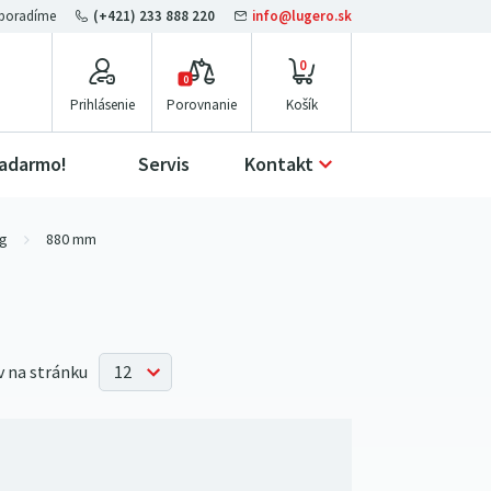
(+421) 233 888 220
info@lugero.sk
0
0
Prihlásenie
Porovnanie
zadarmo!
Servis
Kontakt
kg
880 mm
 na stránku