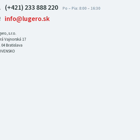
(+421) 233 888 220
info@lugero.sk
ero, s.r.o.
rá Vajnorská 17
 04
Bratislava
OVENSKO