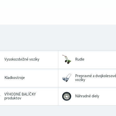
Vysokozdvižné vozíky
Rudle
Prepravné a dvojkolesov
Kladkostroje
vozíky
VÝHODNÉ BALÍČKY
Náhradné diely
produktov