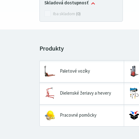
Skladová dostupnosť
Iba skladom
(0)
Paletové vozíky
Dielenské žeriavy a hevery
Pracovné pomôcky