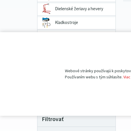
Dielenské žeriavy a hevery
Kladkostroje
Prepravné a dvojkolesové
vozíky
Priemyselné vážiace systémy
Pracovné pomôcky
Webové stránky používajú k poskytovan
Používaním webu s tým súhlasíte.
Viac
Náhradné diely
VÝHODNÉ BALÍČKY produktov
Filtrovať