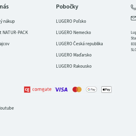
 nás
Pobočky
ý nákup
LUGERO Poľsko
kát NATUR-PACK
LUGERO Nemecko
Lug
Sta
ajcov
LUGERO Česká republika
831
SL
LUGERO Maďarsko
LUGERO Rakousko
Youtube