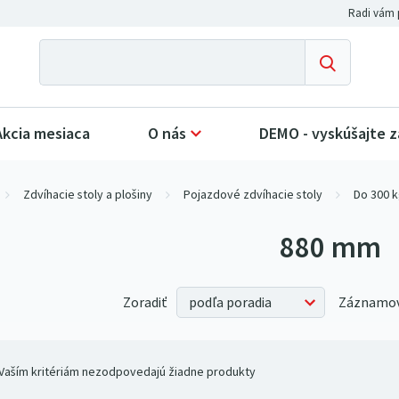
Akcia mesiaca
O nás
DEMO - vyskúšajte 
Zdvíhacie stoly a plošiny
Pojazdové zdvíhacie stoly
Do 300 
880 mm
Zoradiť
Záznamov
Vaším kritériám nezodpovedajú žiadne produkty