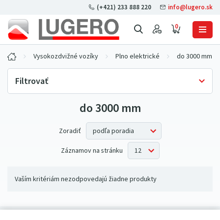
(+421) 233 888 220
info@lugero.sk
0
Vysokozdvižné vozíky
Plno elektrické
do 3000 mm
Filtrovať
do 3000 mm
Skladová dostupnosť
Iba skladom
(0)
Zoradiť
Záznamov na stránku
Vaším kritériám nezodpovedajú žiadne produkty