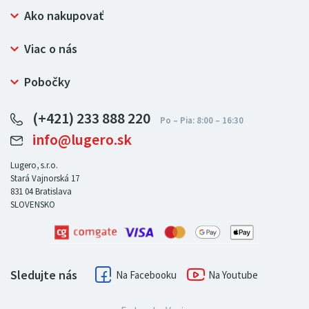
Ako nakupovať
Prečo nakupovať u LUGERO
Viac o nás
Často kladené otázky
Bezpečný nákup
Ochrana osobných údajov
Pobočky
Certifikát NATUR-PACK
Reklamačný poriadok
LUGERO Poľsko
Pre predajcov
(+421) 233 888 220
LUGERO Nemecko
info@lugero.sk
LUGERO Česká republika
LUGERO Maďarsko
Lugero, s.r.o.
Stará Vajnorská 17
LUGERO Rakousko
831 04
Bratislava
SLOVENSKO
Sledujte nás
Facebook
Youtube