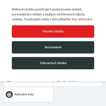
Webové stránky používajú k poskytovaniu služieb,
perzonalizácii reklám a analýze návštevnosti súbory
Paletové vozíky
Vysokozdvižné vozíky
cookies. Používaním webu s tým súhlasíte.
Viac informácií
Povoliť všetko
Rudle
Zdvíhacie stoly a plošiny
Nastavenie
Dielenské žeriavy a hevery
Kladkostroje
Prepravné a dvojkolesové
Priemyselné vážiace
Odmietnuť všetko
vozíky
systémy
VÝHODNÉ BALÍČKY
Pracovné pomôcky
produktov
Náhradné diely