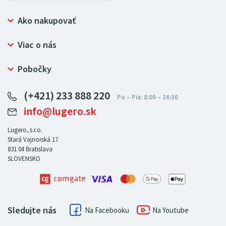
Ako nakupovať
Prečo nakupovať u LUGERO
Viac o nás
Často kladené otázky
Bezpečný nákup
Ochrana osobných údajov
Pobočky
Certifikát NATUR-PACK
Reklamačný poriadok
LUGERO Poľsko
Pre predajcov
(+421) 233 888 220
LUGERO Nemecko
info@lugero.sk
LUGERO Česká republika
LUGERO Maďarsko
Lugero, s.r.o.
Stará Vajnorská 17
LUGERO Rakousko
831 04
Bratislava
SLOVENSKO
Sledujte nás
Facebook
Youtube