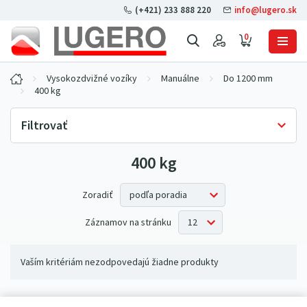
(+421) 233 888 220
info@lugero.sk
0
Vysokozdvižné vozíky
Manuálne
Do 1200 mm
400 kg
Filtrovať
400 kg
Skladová dostupnosť
Iba skladom
(0)
Zoradiť
Záznamov na stránku
Vaším kritériám nezodpovedajú žiadne produkty