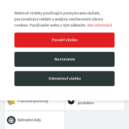
Webové stránky používajú k poskytovaniu služieb,
perzonalizácii reklám a analýze návštevnosti súbory
cookies. Používaním webu s tým súhlasíte.
Viac informácií
Paletové vozíky
Vysokozdvižné vozíky
Povoliť všetko
Rudle
Zdvíhacie stoly a plošiny
Nastavenie
Dielenské žeriavy a hevery
Kladkostroje
Odmietnuť všetko
Prepravné a dvojkolesové
Priemyselné vážiace
vozíky
systémy
VÝHODNÉ BALÍČKY
Pracovné pomôcky
produktov
Náhradné diely