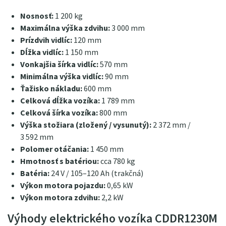
Nosnosť:
1 200 kg
Maximálna výška zdvihu:
3 000 mm
Prízdvih vidlíc:
120 mm
Dĺžka vidlíc:
1 150 mm
Vonkajšia šírka vidlíc:
570 mm
Minimálna výška vidlíc:
90 mm
Ťažisko nákladu:
600 mm
Celková dĺžka vozíka:
1 789 mm
Celková šírka vozíka:
800 mm
Výška stožiara (zložený / vysunutý):
2 372 mm /
3 592 mm
Polomer otáčania:
1 450 mm
Hmotnosť s batériou:
cca 780 kg
Batéria:
24 V / 105–120 Ah (trakčná)
Výkon motora pojazdu:
0,65 kW
Výkon motora zdvihu:
2,2 kW
Výhody elektrického vozíka CDDR1230M