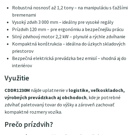
Robustná nosnosť až 1,2 tony – na manipuláciu s ťažšími
bremenami
Vysoký zdvih 3 000 mm – ideálny pre vysoké regály
Prízdvih 120 mm – pre ergonómiu a bezpečnejšiu prácu
Silný zdvihový motor 2,2 kW – plynulé a rýchle zdvíhanie
Kompaktná konštrukcia – ideálna do úzkych skladových
priestorov
Bezpečná elektrická prevádzka bez emisií – vhodná aj do
interiérov
Využitie
CDDR1230M
nájde uplatnenie v
logistike, veľkoskladoch,
výrobných prevádzkach aj obchodoch
, kde je potrebné
zdvíhať paletovaný tovar do výšky a zároveň zachovať
kompaktné rozmery vozíka.
Prečo prízdvih?