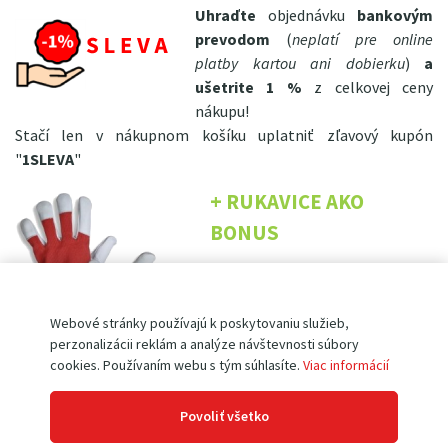
Uhraďte
objednávku
bankovým
prevodom
(
neplatí pre online
platby kartou ani dobierku
)
a
ušetrite 1 %
z celkovej ceny
nákupu!
Stačí len v nákupnom košíku uplatniť zľavový kupón
"
1SLEVA
"
+ RUKAVICE AKO
BONUS
K nákupu tohto tovaru máte
možnosť získať
veľmi
Webové stránky používajú k poskytovaniu služieb,
pohodlné a kvalitné
prémiové
perzonalizácii reklám a analýze návštevnosti súbory
pracovné rukavice
z jemnej
cookies. Používaním webu s tým súhlasíte.
Viac informácií
bielej lícovej kozinky PD4-6
len
za 1,- €
!
Povoliť všetko
(oceníte ich nielen pri práci so zakúpeným produktom, ale aj na záhrade, v