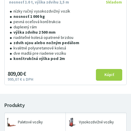
nosnosť 1.0 t, výška zdvihu 2,5 m
Skladom
nízky ručný vysokozdvižný vozík
nosnosť 1 000 kg
pevná oceľová konštrukcia
duplexný rám
výška zdvihu 2 500 mm
riaditeľné kolesá opatrené brzdou
zdvih ojou alebo nožným pedálom
kvalitné polyuretanové kolesá
dve madlá pre riadenie vozíku
konštrukčná výška pod 2m
809
00
€
995
07
€
s DPH
Paletové vozíky
Vysokozdvižné vozíky