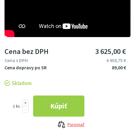
Cena bez DPH
3
625
00
€
Cena s DPH
4
458
75
€
89
00
€
Skladom
Porovnať