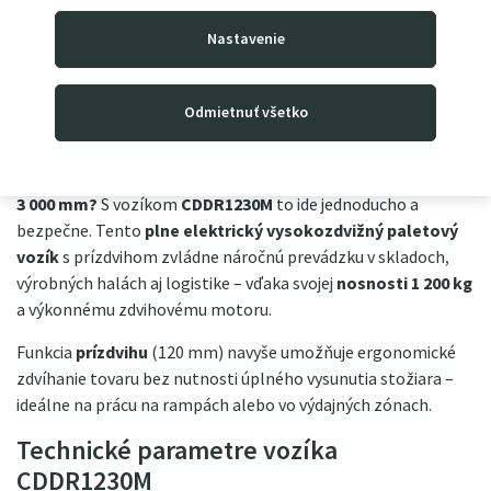
dielni či pri ľahších montážach a pod.)
Nastavenie
Elektrický paletový vozík CDDR1230M s
Odmietnuť všetko
prízdvihom – 1 200 kg, zdvih 3 000 mm
Profesionálna manipulácia s tovarom až do výšky
3 000 mm?
S vozíkom
CDDR1230M
to ide jednoducho a
bezpečne. Tento
plne elektrický vysokozdvižný paletový
vozík
s prízdvihom zvládne náročnú prevádzku v skladoch,
výrobných halách aj logistike – vďaka svojej
nosnosti 1 200 kg
a výkonnému zdvihovému motoru.
Funkcia
prízdvihu
(120 mm) navyše umožňuje ergonomické
zdvíhanie tovaru bez nutnosti úplného vysunutia stožiara –
ideálne na prácu na rampách alebo vo výdajných zónach.
Technické parametre vozíka
CDDR1230M