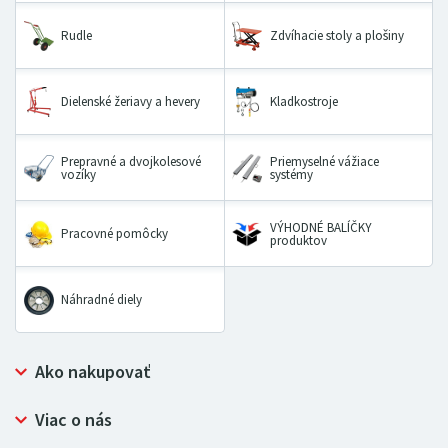
Rudle
Zdvíhacie stoly a plošiny
Dielenské žeriavy a hevery
Kladkostroje
Prepravné a dvojkolesové
Priemyselné vážiace
vozíky
systémy
VÝHODNÉ BALÍČKY
Pracovné pomôcky
produktov
Náhradné diely
Ako nakupovať
Prečo nakupovať u LUGERO
Viac o nás
Často kladené otázky