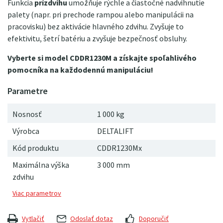
Funkcia
prízdvihu
umožňuje rýchle a čiastočné nadvihnutie
palety (napr. pri prechode rampou alebo manipulácii na
pracovisku) bez aktivácie hlavného zdvihu. Zvyšuje to
efektivitu, šetrí batériu a zvyšuje bezpečnosť obsluhy.
Vyberte si model CDDR1230M a získajte spoľahlivého
pomocníka na každodennú manipuláciu!
Nosnosť
1 000 kg
Výrobca
DELTALIFT
Kód produktu
CDDR1230Mx
Maximálna výška
3 000 mm
zdvihu
Vytlačiť
Odoslať dotaz
Doporučiť