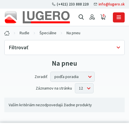
(+421) 233 888 220
info@lugero.sk
0
Rudle
Špeciálne
Na pneu
Filtrovať
Na pneu
Skladová dostupnosť
Iba skladom
(0)
Zoradiť
Záznamov na stránku
Vaším kritériám nezodpovedajú žiadne produkty