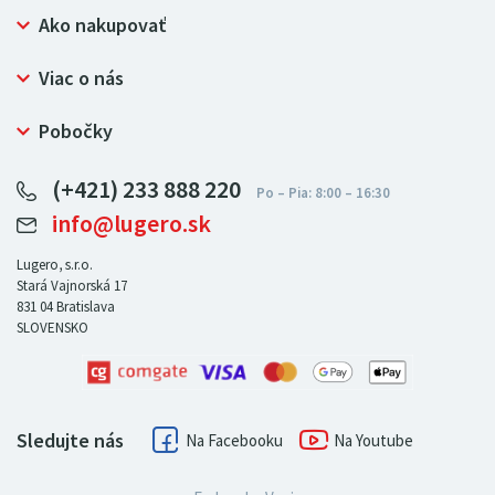
Ako nakupovať
Prečo nakupovať u LUGERO
Viac o nás
Často kladené otázky
Bezpečný nákup
Ochrana osobných údajov
Pobočky
Certifikát NATUR-PACK
Reklamačný poriadok
LUGERO Poľsko
Pre predajcov
(+421) 233 888 220
LUGERO Nemecko
info@lugero.sk
LUGERO Česká republika
LUGERO Maďarsko
Lugero, s.r.o.
Stará Vajnorská 17
LUGERO Rakousko
831 04
Bratislava
SLOVENSKO
Sledujte nás
Facebook
Youtube