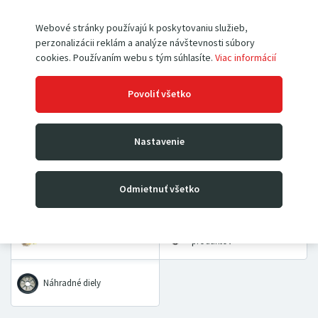
Webové stránky používajú k poskytovaniu služieb,
perzonalizácii reklám a analýze návštevnosti súbory
Paletové vozíky
Vysokozdvižné vozíky
cookies. Používaním webu s tým súhlasíte.
Viac informácií
Povoliť všetko
Rudle
Zdvíhacie stoly a plošiny
Nastavenie
Dielenské žeriavy a hevery
Kladkostroje
Prepravné a dvojkolesové
Priemyselné vážiace
Odmietnuť všetko
vozíky
systémy
VÝHODNÉ BALÍČKY
Pracovné pomôcky
produktov
Náhradné diely