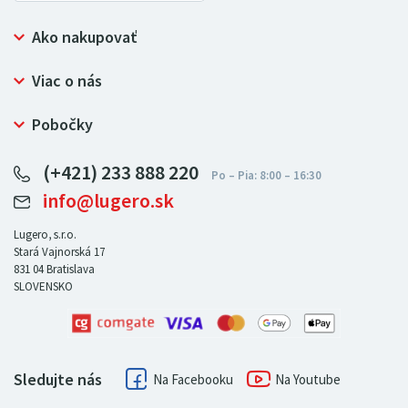
Ako nakupovať
Prečo nakupovať u LUGERO
Viac o nás
Často kladené otázky
Bezpečný nákup
Ochrana osobných údajov
Pobočky
Certifikát NATUR-PACK
Reklamačný poriadok
LUGERO Poľsko
Pre predajcov
(+421) 233 888 220
LUGERO Nemecko
info@lugero.sk
LUGERO Česká republika
LUGERO Maďarsko
Lugero, s.r.o.
Stará Vajnorská 17
LUGERO Rakousko
831 04
Bratislava
SLOVENSKO
Sledujte nás
Facebook
Youtube