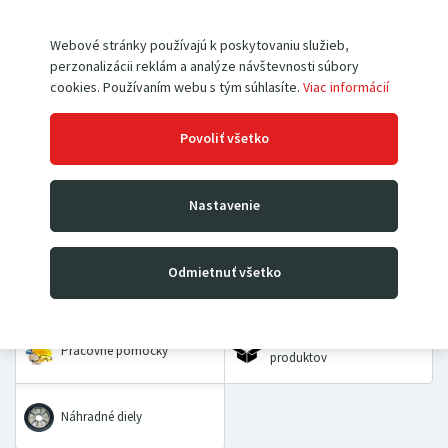
Webové stránky používajú k poskytovaniu služieb,
perzonalizácii reklám a analýze návštevnosti súbory
cookies. Používaním webu s tým súhlasíte.
Viac informácií
Paletové vozíky
Vysokozdvižné vozíky
Povoliť všetko
Rudle
Zdvíhacie stoly a plošiny
Nastavenie
Dielenské žeriavy a hevery
Kladkostroje
Odmietnuť všetko
Prepravné a dvojkolesové
Priemyselné vážiace
vozíky
systémy
VÝHODNÉ BALÍČKY
Pracovné pomôcky
produktov
Náhradné diely