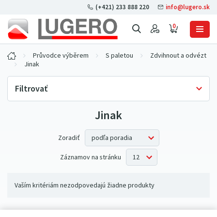
(+421) 233 888 220
info@lugero.sk
0
Průvodce výběrem
S paletou
Zdvihnout a odvézt
Jinak
Filtrovať
Jinak
Skladová dostupnosť
Iba skladom
(0)
Zoradiť
Záznamov na stránku
Vaším kritériám nezodpovedajú žiadne produkty