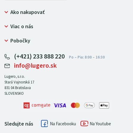
Ako nakupovať
Prečo nakupovať u LUGERO
Viac o nás
Často kladené otázky
Bezpečný nákup
Ochrana osobných údajov
Pobočky
Certifikát NATUR-PACK
Reklamačný poriadok
LUGERO Poľsko
Pre predajcov
(+421) 233 888 220
LUGERO Nemecko
info@lugero.sk
LUGERO Česká republika
LUGERO Maďarsko
Lugero, s.r.o.
Stará Vajnorská 17
LUGERO Rakousko
831 04
Bratislava
SLOVENSKO
Sledujte nás
Facebook
Youtube