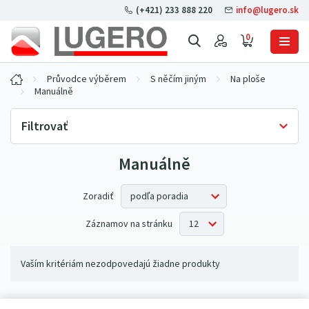
(+421) 233 888 220
info@lugero.sk
0
Průvodce výběrem
S něčím jiným
Na ploše
Manuálně
Filtrovať
Manuálně
Skladová dostupnosť
Iba skladom
(0)
Zoradiť
Záznamov na stránku
Vaším kritériám nezodpovedajú žiadne produkty