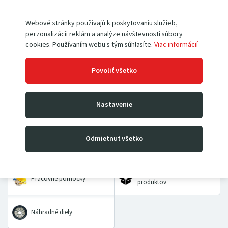
Webové stránky používajú k poskytovaniu služieb,
perzonalizácii reklám a analýze návštevnosti súbory
cookies. Používaním webu s tým súhlasíte.
Viac informácií
Paletové vozíky
Vysokozdvižné vozíky
Povoliť všetko
Rudle
Zdvíhacie stoly a plošiny
Nastavenie
Dielenské žeriavy a hevery
Kladkostroje
Odmietnuť všetko
Prepravné a dvojkolesové
Priemyselné vážiace
vozíky
systémy
VÝHODNÉ BALÍČKY
Pracovné pomôcky
produktov
Náhradné diely