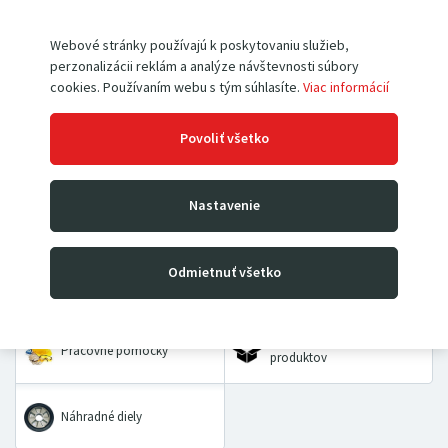
Webové stránky používajú k poskytovaniu služieb,
perzonalizácii reklám a analýze návštevnosti súbory
cookies. Používaním webu s tým súhlasíte.
Viac informácií
Paletové vozíky
Vysokozdvižné vozíky
Povoliť všetko
Rudle
Zdvíhacie stoly a plošiny
Nastavenie
Dielenské žeriavy a hevery
Kladkostroje
Odmietnuť všetko
Prepravné a dvojkolesové
Priemyselné vážiace
vozíky
systémy
VÝHODNÉ BALÍČKY
Pracovné pomôcky
produktov
Náhradné diely