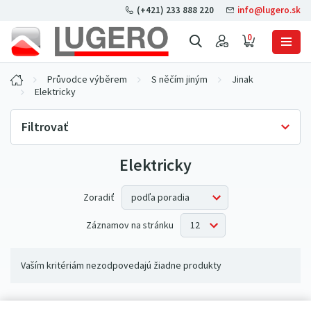
(+421) 233 888 220
info@lugero.sk
0
Průvodce výběrem
S něčím jiným
Jinak
Elektricky
Filtrovať
Elektricky
Skladová dostupnosť
Iba skladom
(0)
Zoradiť
Záznamov na stránku
Vaším kritériám nezodpovedajú žiadne produkty