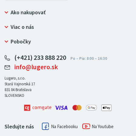
Ako nakupovať
Prečo nakupovať u LUGERO
Viac o nás
Často kladené otázky
Bezpečný nákup
Ochrana osobných údajov
Pobočky
Certifikát NATUR-PACK
Reklamačný poriadok
LUGERO Poľsko
Pre predajcov
(+421) 233 888 220
LUGERO Nemecko
info@lugero.sk
LUGERO Česká republika
LUGERO Maďarsko
Lugero, s.r.o.
Stará Vajnorská 17
LUGERO Rakousko
831 04
Bratislava
SLOVENSKO
Sledujte nás
Facebook
Youtube