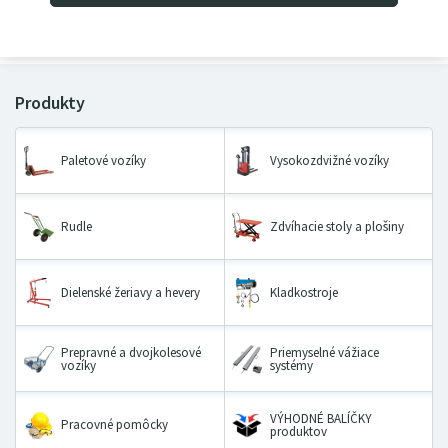
91
02
€
s DPH
Paletové vozíky
Vysokozdvižné vozíky
Rudle
Zdvíhacie stoly a plošiny
Dielenské žeriavy a hevery
Kladkostroje
Prepravné a dvojkolesové
Priemyselné vážiace
vozíky
systémy
VÝHODNÉ BALÍČKY
Pracovné pomôcky
produktov