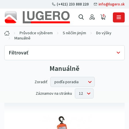
(+421) 233 888 220
info@lugero.sk
0
Průvodce výběrem
S něčím jiným
Do výšky
Manuálně
Filtrovať
Manuálně
Skladová dostupnosť
Iba skladom
(1)
Nosnosť
Zoradiť
1000 kg
(1)
Záznamov na stránku
Max. výška zdvihu
2000 kg
(1)
3 m
(1)
Dĺžka zdvíhacej reťaze
6 m
(1)
3 m
(1)
Dĺžka obslužnej reťaze
6 m