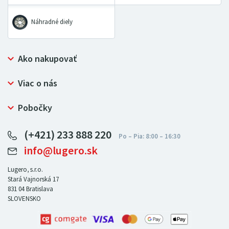
Náhradné diely
Ako nakupovať
Prečo nakupovať u LUGERO
Viac o nás
Často kladené otázky
Bezpečný nákup
Ochrana osobných údajov
Pobočky
Certifikát NATUR-PACK
Reklamačný poriadok
LUGERO Poľsko
Pre predajcov
(+421) 233 888 220
LUGERO Nemecko
info@lugero.sk
LUGERO Česká republika
LUGERO Maďarsko
Lugero, s.r.o.
Stará Vajnorská 17
LUGERO Rakousko
831 04
Bratislava
SLOVENSKO