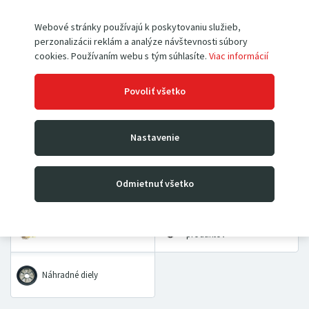
Webové stránky používajú k poskytovaniu služieb,
perzonalizácii reklám a analýze návštevnosti súbory
Paletové vozíky
Vysokozdvižné vozíky
cookies. Používaním webu s tým súhlasíte.
Viac informácií
Povoliť všetko
Rudle
Zdvíhacie stoly a plošiny
Nastavenie
Dielenské žeriavy a hevery
Kladkostroje
Prepravné a dvojkolesové
Priemyselné vážiace
Odmietnuť všetko
vozíky
systémy
VÝHODNÉ BALÍČKY
Pracovné pomôcky
produktov
Náhradné diely