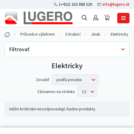
(+421) 233 888 220
info@lugero.sk
0
Průvodce výběrem
S krabicí
Jinak
Elektricky
Filtrovať
Elektricky
Skladová dostupnosť
Iba skladom
(0)
Zoradiť
Záznamov na stránku
Vaším kritériám nezodpovedajú žiadne produkty