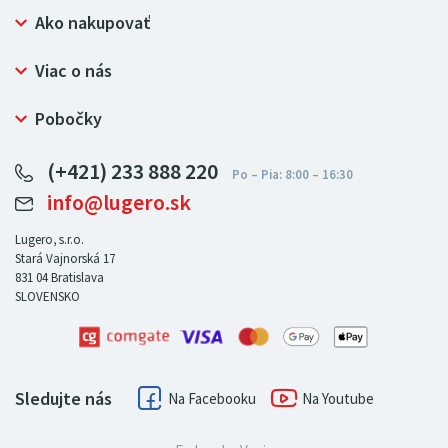
Ako nakupovať
Prečo nakupovať u LUGERO
Viac o nás
Často kladené otázky
Bezpečný nákup
Ochrana osobných údajov
Pobočky
Certifikát NATUR-PACK
Reklamačný poriadok
LUGERO Poľsko
Pre predajcov
(+421) 233 888 220
LUGERO Nemecko
info@lugero.sk
LUGERO Česká republika
LUGERO Maďarsko
Lugero, s.r.o.
Stará Vajnorská 17
LUGERO Rakousko
831 04
Bratislava
SLOVENSKO
Sledujte nás
Facebook
Youtube