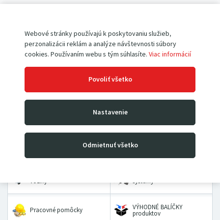
Pokiaľ ešte u nás nemáte vytvorený účet,
registrujte sa
.
Webové stránky používajú k poskytovaniu služieb,
perzonalizácii reklám a analýze návštevnosti súbory
cookies. Používaním webu s tým súhlasíte.
Viac informácií
Povoliť všetko
Paletové vozíky
Vysokozdvižné vozíky
Nastavenie
Rudle
Zdvíhacie stoly a plošiny
Odmietnuť všetko
Dielenské žeriavy a hevery
Kladkostroje
Prepravné a dvojkolesové
Priemyselné vážiace
vozíky
systémy
VÝHODNÉ BALÍČKY
Pracovné pomôcky
produktov