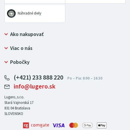
Náhradné diely
Ako nakupovať
Prečo nakupovať u LUGERO
Viac o nás
Často kladené otázky
Bezpečný nákup
Ochrana osobných údajov
Pobočky
Certifikát NATUR-PACK
Reklamačný poriadok
LUGERO Poľsko
Pre predajcov
(+421) 233 888 220
LUGERO Nemecko
info@lugero.sk
LUGERO Česká republika
LUGERO Maďarsko
Lugero, s.r.o.
Stará Vajnorská 17
LUGERO Rakousko
831 04
Bratislava
SLOVENSKO