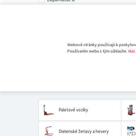
Prihlásenie
Zabudli ste heslo?
Nastavte si nové
.
Webové stránky používajú k poskytovan
Pokiaľ ešte u nás nemáte vytvorený účet,
registrujte 
Používaním webu s tým súhlasíte.
Viac
Paletové vozíky
Dielenské žeriavy a hevery