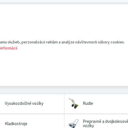
iu služieb, perzonalizácii reklám a analýze návštevnosti súbory cookies.
sa
.
 informácií
Vysokozdvižné vozíky
Rudle
Prepravné a dvojkolesov
Kladkostroje
vozíky