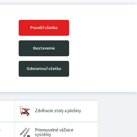
Povoliť všetko
Nastavenie
Odmietnuť všetko
Zdvíhacie stoly a plošiny
é
Priemyselné vážiace
systémy