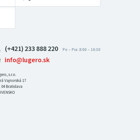
(+421) 233 888 220
info@lugero.sk
ero, s.r.o.
rá Vajnorská 17
 04
Bratislava
OVENSKO