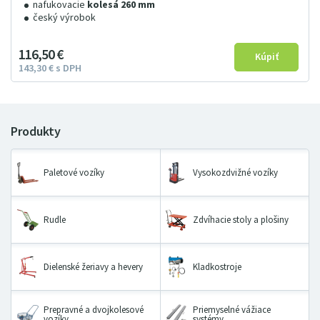
nafukovacie
kolesá 260 mm
český výrobok
116
5
0
€
143
3
0
€
s DPH
Paletové vozíky
Vysokozdvižné vozíky
Rudle
Zdvíhacie stoly a plošiny
Dielenské žeriavy a hevery
Kladkostroje
Prepravné a dvojkolesové
Priemyselné vážiace
vozíky
systémy