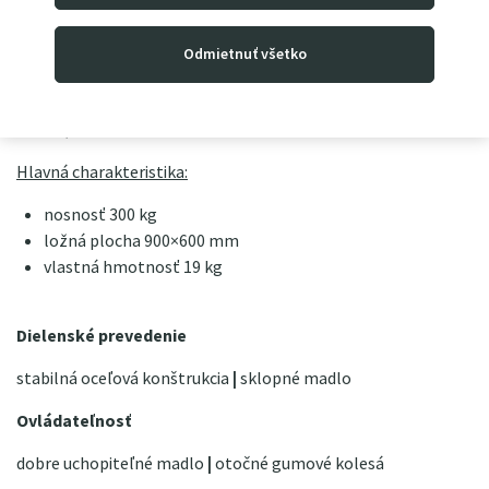
tak zaberie len minimum miesta. Vďaka svojej nízkej vlastnej
hmotnosti sa veľmi ľahko prenáša. Má pevný rám zvarený z
Odmietnuť všetko
oceľových trubiek, ktorý garantuje stabilitu vozíka aj dlhú
životnosť. O
skvelé jazdné vlastnosti
sa postarajú gumové
kolesá, z nich dve sú otočné o 360 °.
Hlavná charakteristika:
nosnosť 300 kg
ložná plocha 900×600 mm
vlastná hmotnosť 19 kg
Dielenské prevedenie
stabilná oceľová konštrukcia
|
sklopné madlo
Ovládateľnosť
dobre uchopiteľné madlo
|
otočné gumové kolesá