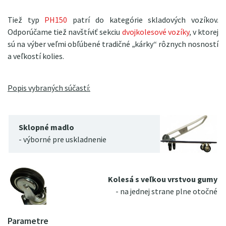
Tiež typ
PH150
patrí do kategórie skladových vozíkov.
Odporúčame tiež navštíviť sekciu
dvojkolesové vozíky
, v ktorej
sú na výber veľmi obľúbené tradičné „kárky“ rôznych nosností
a veľkostí kolies.
Popis vybraných súčastí:
Sklopné madlo
- výborné pre uskladnenie
Kolesá s veľkou vrstvou gumy
- na jednej strane plne otočné