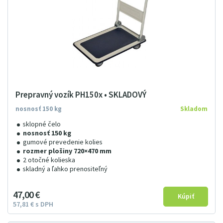
Prepravný vozík PH150x • SKLADOVÝ
nosnosť 150 kg
Skladom
sklopné čelo
nosnosť 150 kg
gumové prevedenie kolies
rozmer plošiny 720×470 mm
2 otočné kolieska
skladný a ľahko prenositeľný
47
00
€
57
81
€
s DPH