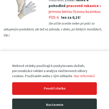
pohodlné
pracovné rukavice
s
jemnou bielou lícovou kozinkou
PD5-6
len za 0,1€
!
(tie určite oceníte nielen pri práci so
zakupeným produktom, ale tiež na zahrade, v dielni, pri ľahkých montážach,
atp.)
Skladací
prepravný vozík PH300
je vhodný pre manipuláciu s
Webové stránky používajú k poskytovaniu služieb,
ľahšími nákladmi v skladoch a dielňach (napr. prevážanie
perzonalizácii reklám a analýze návštevnosti súbory
krabíc alebo voľne loženého tovaru), ale je neoceniteľným
cookies. Používaním webu s tým súhlasíte.
Viac informácií
pomocníkom aj v administratívnych prevádzkach (prevoz
šanónov, drobné sťahovanie, atp.).
Nosnosť má 300 kg
a
Povoliť všetko
rozmer plošiny (ložnej plochy) je 900×600 mm. Plošina je
potiahnutá protišmykovým pogumovaným povrchom, ktorý
tlmiace rázy pri preprave a zvyšuje stabilitu nákladu.
Nastavenie
Prepravný vozík PH300
má sklopné madlo
a pri skladovaní