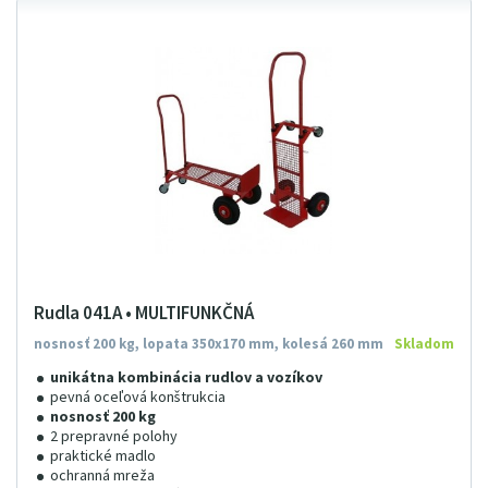
Rudla 041A • MULTIFUNKČNÁ
nosnosť 200 kg, lopata 350x170 mm, kolesá 260 mm
Skladom
unikátna kombinácia rudlov a vozíkov
pevná oceľová konštrukcia
nosnosť 200 kg
2 prepravné polohy
praktické madlo
ochranná mreža