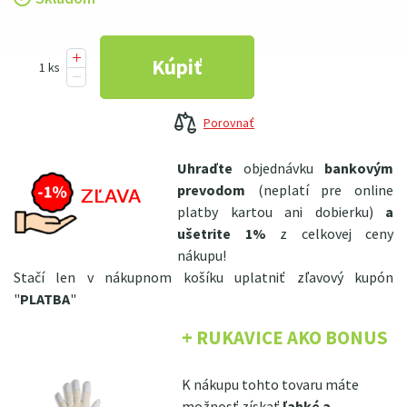
Porovnať
Uhraďte
objednávku
bankovým
prevodom
(neplatí pre online
platby kartou ani dobierku)
a
ušetrite 1%
z celkovej ceny
nákupu!
Stačí len v nákupnom košíku uplatniť zľavový kupón
"
PLATBA
"
+ RUKAVICE AKO BONUS
K nákupu tohto tovaru máte
možnosť získať
ľahké a