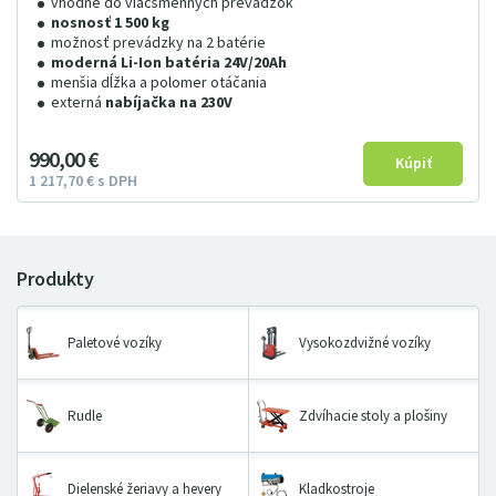
vhodné do viacsmenných prevádzok
nosnosť 1 500 kg
možnosť prevádzky na 2 batérie
moderná Li-Ion batéria 24V/20Ah
menšia dĺžka a polomer otáčania
externá
nabíjačka na 230V
990
00
€
1
217
7
0
€
s DPH
Paletové vozíky
Vysokozdvižné vozíky
Rudle
Zdvíhacie stoly a plošiny
Dielenské žeriavy a hevery
Kladkostroje