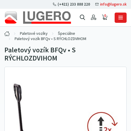
(+421) 233 888 220
info@lugero.sk
0
Paletové vozíky
Špeciálne
Paletový vozík BFQv • S RÝCHLOZDVIHOM
Paletový vozík BFQv • S
RÝCHLOZDVIHOM