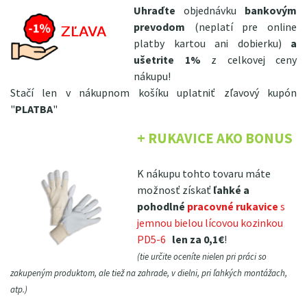
Uhraďte
objednávku
bankovým
prevodom
(neplatí pre online
platby kartou ani dobierku)
a
ušetrite 1%
z celkovej ceny
nákupu!
Stačí len v nákupnom košíku uplatniť zľavový kupón
"
PLATBA
"
+ RUKAVICE AKO BONUS
K nákupu tohto tovaru máte
možnosť získať
ľahké a
pohodlné
pracovné rukavice
s
jemnou bielou lícovou kozinkou
PD5-6
len za 0,1€
!
(tie určite oceníte nielen pri práci so
zakupeným produktom, ale tiež na zahrade, v dielni, pri ľahkých montážach,
atp.)