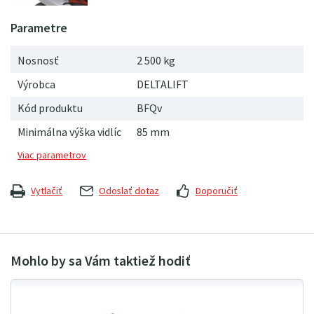
Nosnosť
2 500 kg
Výrobca
DELTALIFT
Kód produktu
BFQv
Minimálna výška vidlíc
85 mm
Vytlačiť
Odoslať dotaz
Doporučiť