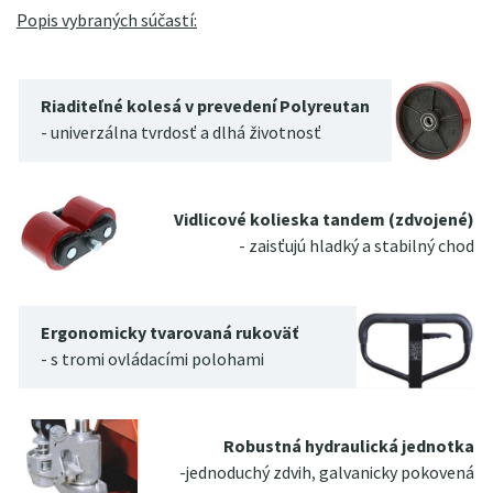
Popis vybraných súčastí:
Riaditeľné kolesá v prevedení Polyreutan
- univerzálna tvrdosť a dlhá životnosť
Vidlicové kolieska tandem (zdvojené)
- zaisťujú hladký a stabilný chod
Ergonomicky tvarovaná rukoväť
- s tromi ovládacími polohami
Robustná hydraulická jednotka
-jednoduchý zdvih, galvanicky pokovená