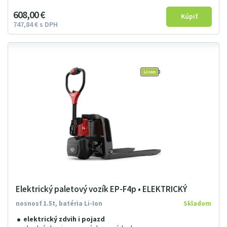
608
00
€
747
84
€
s DPH
Elektrický paletový vozík EP-F4p • ELEKTRICKÝ
nosnosť 1.5t, batéria Li-Ion
Skladom
elektrický zdvih i pojazd