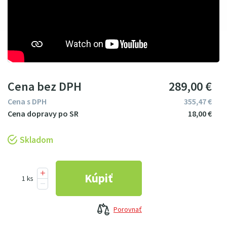
Cena bez DPH
289
00
€
Cena s DPH
355
47
€
18
00
€
Skladom
Porovnať