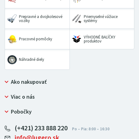
Prepravné a dvojkolesové
Priemyselné vážiace
vozíky
systémy
VÝHODNÉ BALÍČKY
Pracovné pomôcky
produktov
Náhradné diely
Ako nakupovať
Prečo nakupovať u LUGERO
Viac o nás
Často kladené otázky
Bezpečný nákup
Ochrana osobných údajov
Pobočky
Certifikát NATUR-PACK
Reklamačný poriadok
LUGERO Poľsko
Pre predajcov
(+421) 233 888 220
LUGERO Nemecko
info@lugero.sk