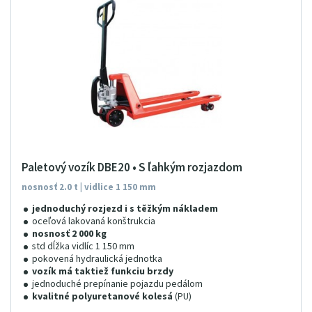
Paletový vozík DBE20 • S ľahkým rozjazdom
nosnosť 2.0 t | vidlice 1 150 mm
jednoduchý rozjezd i s těžkým nákladem
oceľová lakovaná konštrukcia
nosnosť 2 000 kg
std dĺžka vidlíc 1 150 mm
pokovená hydraulická jednotka
vozík má taktiež funkciu brzdy
jednoduché prepínanie pojazdu pedálom
kvalitné polyuretanové kolesá
(PU)