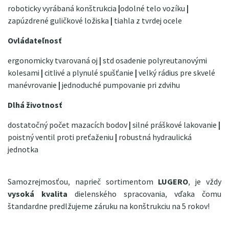
roboticky vyrábaná konštrukcia
|
odolné telo vozíku
|
zapúzdrené guličkové ložiska
|
tiahla z tvrdej ocele
Ovládateľnosť
ergonomicky tvarovaná oj
|
std osadenie polyreutanovými
kolesami
|
citlivé a plynulé spušťanie
|
velký rádius pre skvelé
manévrovanie
|
jednoduché pumpovanie pri zdvihu
Dlhá životnosť
dostatočný počet mazacích bodov
|
silné práškové lakovanie
|
poistný ventil proti preťaženiu
|
robustná hydraulická
jednotka
Samozrejmosťou, naprieč sortimentom
LUGERO
, je vždy
vysoká kvalita
dielenského spracovania, vďaka čomu
štandardne predlžujeme záruku na konštrukciu na 5 rokov!