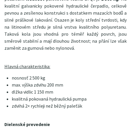
kvalitní galvanicky pokovené hydraulické čerpadlo, celkově
pevnou a zesílenou konstrukci s dostatkem mazacích bodů a
silné práškové lakování. Osazen je koly střední tvrdosti, kdy
na litinovém středu je silná vrstva kvalitního polyuretanu.
Taková kola jsou vhodná pro téměř každý povrch, jsou
směrově stabilní a mají dlouhou životnost; na přání lze však
zaměnit za gumová nebo nylonová.
Hlavná charakteristika:
nosnosť 2 500 kg
max. výška zdvihu 200 mm
dlžka vidlic 1 150 mm
kvalitná pokovaná hydraulická pumpa
zdvihá 2× rychleji než běžný paleťák
Dielenské prevedenie