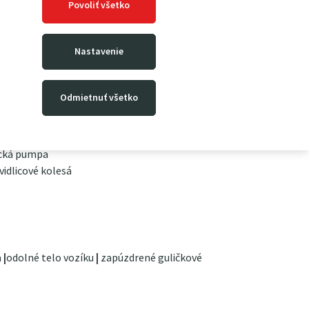
o kolesá sú vhodné pre takmer každý povrch, sú
Povoliť všetko
životnosť; na prianie je možné však zameniť za
Nastavenie
Odmietnuť všetko
ická pumpa
vidlicové kolesá
a
|
odolné telo vozíku
|
zapúzdrené guličkové