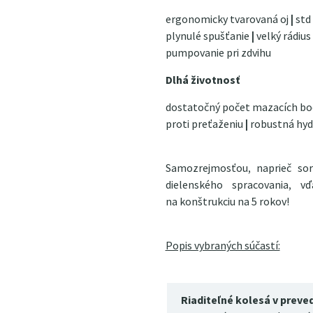
ergonomicky tvarovaná oj
|
std
plynulé spušťanie
|
velký rádiu
pumpovanie pri zdvihu
Dlhá životnosť
dostatočný počet mazacích b
proti preťaženiu
|
robustná hyd
Samozrejmosťou, naprieč s
dielenského spracovania, 
na konštrukciu na 5 rokov!
Popis vybraných súčastí:
Riaditeľné kolesá v preve