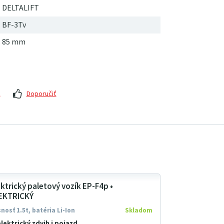
DELTALIFT
BF-3Tv
85 mm
z
Doporučiť
ektrický paletový vozík EP-F4p •
EKTRICKÝ
nosť 1.5t, batéria Li-Ion
Skladom
elektrický zdvih i pojazd