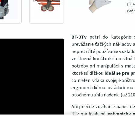
(tie 
tiež 
BF-3Tv
patrí do kategórie s
prevážanie ťažkých nákladov
nepretržité používanie v skla
zosilnená konštrukcia a silná
potreby pri manipulácii s mat
ktoré sú dĺžkou
ideálne pre p
to nielen vďaka svojej konštruk
ergonomickému ovládaciemu
otočnému uhla riadenia (až 21
Ani priečne zdvíhanie paliet
3Tv má kvalitné
galvanicky 
konštrukciu s dostatkom mazac
je kolesami strednej tvrdost