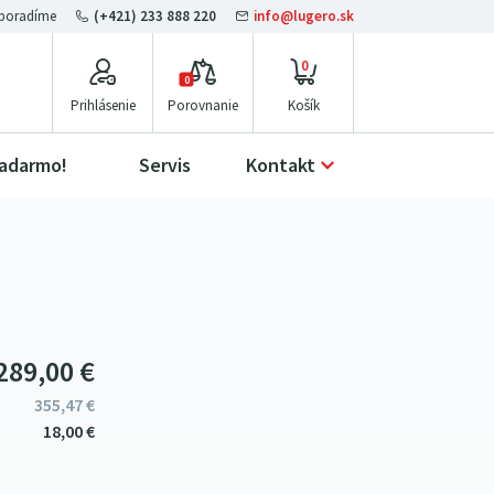
(+421) 233 888 220
info@lugero.sk
0
0
Prihlásenie
Porovnanie
zadarmo!
Servis
Kontakt
289
00
€
355
47
€
18
00
€