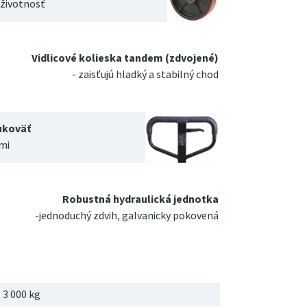
 životnosť
Vidlicové kolieska tandem (zdvojené)
- zaisťujú hladký a stabilný chod
ukoväť
mi
Robustná hydraulická jednotka
-jednoduchý zdvih, galvanicky pokovená
3 000 kg