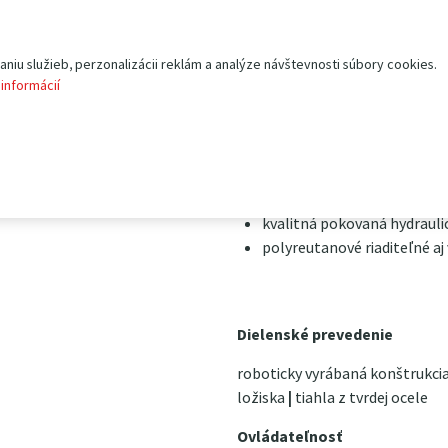
kvalitného polyuretánu. Takét
smerovo stabilné a majú dlhú 
gumové alebo nylonové.
iu služieb, perzonalizácii reklám a analýze návštevnosti súbory cookies.
 informácií
Hlavná charakteristika:
nosnosť 3 000 kg
max. výška zdvihu 200 mm
dlžka vidlic 1 150 mm
kvalitná pokovaná hydraul
polyreutanové riaditeľné aj 
Dielenské prevedenie
roboticky vyrábaná konštrukci
ložiska
|
tiahla z tvrdej ocele
Ovládateľnosť