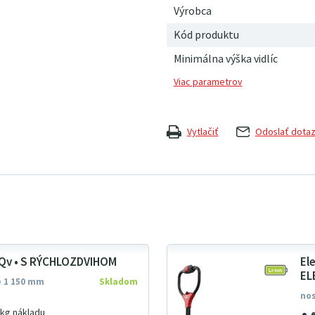
Výrobca
Kód produktu
Minimálna výška vidlíc
Vytlačiť
Odoslať dota
FQv • S RÝCHLOZDVIHOM
El
EL
ce 1 150 mm
Skladom
nos
 kg nákladu