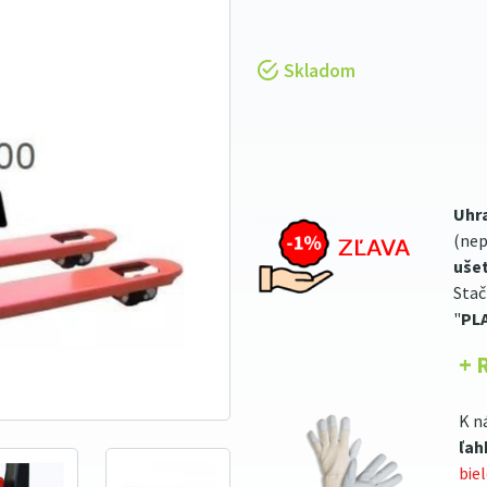
Skladom
Uhr
(nep
ušet
Stač
"
PL
+ 
K n
ľah
bie