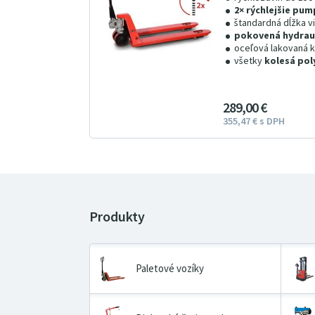
2× rýchlejšie pu
štandardná dĺžka vi
pokovená hydrau
oceľová lakovaná k
všetky
kolesá po
289
00
€
355
47
€
s DPH
Paletové vozíky