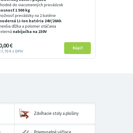
vhodné do viacsmenných prevádzok
nosnosť 1 500 kg
možnosť prevádzky na 2 batérie
moderná Li-Ion batéria 24V/20Ah
menšia dĺžka a polomer otáčania
externá
nabíjačka na 230V
0
00
€
17
7
0
€
s DPH
Zdvíhacie stoly a plošiny
é
Priemyselné vážiace