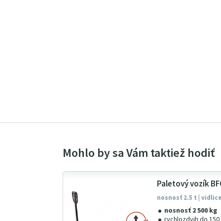
Paletový vozík B
nosnosť 2.5 t | vidli
nosnosť 2 500 kg
rychlozdvih do 150