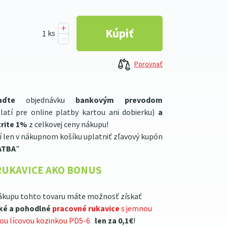
Porovnať
aďte
objednávku
bankovým prevodom
latí pre online platby kartou ani dobierku)
a
rite 1%
z celkovej ceny nákupu!
í len v nákupnom košíku uplatniť zľavový kupón
ATBA
"
RUKAVICE AKO BONUS
ákupu tohto tovaru máte možnosť získať
ké a pohodlné
pracovné rukavice
s jemnou
lou lícovou kozinkou PD5-6
len za 0,1€
!