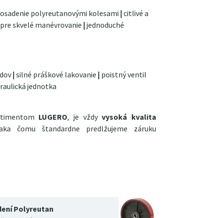
 osadenie polyreutanovými kolesami
|
citlivé a
s pre skvelé manévrovanie
|
jednoduché
odov
|
silné práškové lakovanie
|
poistný ventil
raulická jednotka
ortimentom
LUGERO
, je vždy
vysoká kvalita
vďaka čomu štandardne predlžujeme záruku
dení Polyreutan