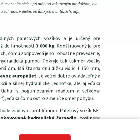
určite oceníte nielen pri práci so zakupeným produktom, ale
na zahrade, v dielni, pri ľahkých montážach, atp.)
ilných paletových vozíkov a je určený pre
 až do hmotnosti
3 000 kg
. Konštruovaný je pre
doch, čomu zodpovedá jeho robustné prevedenie,
 hydraulická pumpa. Pokryje tak takmer všetky
eriálom. Má štandardnú dĺžku vidlíc 1 150 mm,
revoz europaliet
. Je veľmi dobre ovládateľný a
cii a silnej hydraulickej jednotke, ale aj vďaka
 tiahlu s pogumovaným madlom a veľkému
0 °), vďaka čomu ostro zmeníte smer pohybu.
 nebude žiadnym problémom. Paletový vozík BF-
pokovované hydraulické čerpadlo
, zosilnenú
ích bodov a silné práškové lakovanie. Osadený
i, kedy na liatinovom strede je silná vrstva