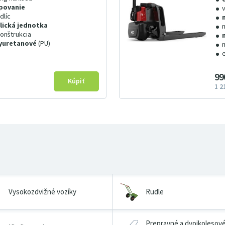
mpovanie
dlíc
lická jednotka
onštrukcia
lyuretanové
(PU)
99
1
2
Vysokozdvižné vozíky
Rudle
Prepravné a dvojkolesov