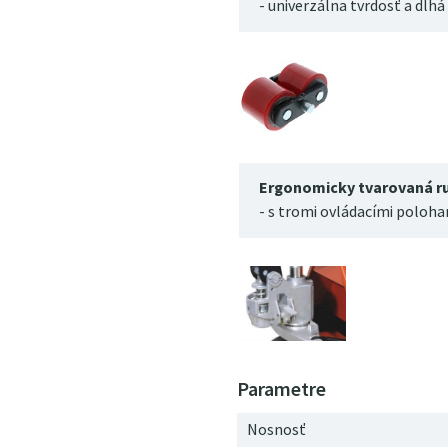
- univerzálna tvrdosť a dlhá
Ergonomicky tvarovaná r
- s tromi ovládacími poloha
Nosnosť