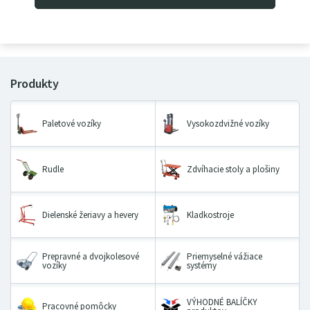
416
97
€
s DPH
Paletové vozíky
Vysokozdvižné vozíky
Rudle
Zdvíhacie stoly a plošiny
Dielenské žeriavy a hevery
Kladkostroje
Prepravné a dvojkolesové
Priemyselné vážiace
vozíky
systémy
VÝHODNÉ BALÍČKY
Pracovné pomôcky