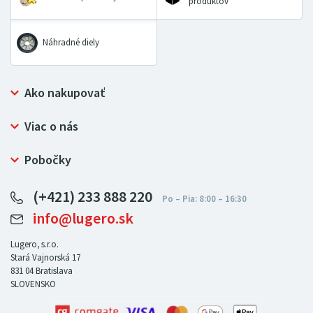
produktov
Náhradné diely
Ako nakupovať
Prečo nakupovať u LUGERO
Viac o nás
Často kladené otázky
Bezpečný nákup
Ochrana osobných údajov
Pobočky
Certifikát NATUR-PACK
Reklamačný poriadok
LUGERO Poľsko
Pre predajcov
(+421) 233 888 220
LUGERO Nemecko
info@lugero.sk
LUGERO Česká republika
LUGERO Maďarsko
Lugero, s.r.o.
Stará Vajnorská 17
LUGERO Rakousko
831 04
Bratislava
SLOVENSKO