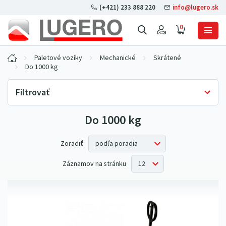
(+421) 233 888 220
info@lugero.sk
0
Paletové vozíky
Mechanické
Skrátené
Do 1000 kg
Filtrovať
Do 1000 kg
Skladová dostupnosť
Iba skladom
(1)
Nosnosť
Zoradiť
500 kg
(1)
Záznamov na stránku
Zdvih
150 mm
(1)
Dĺžka vidlíc
800 mm
(1)