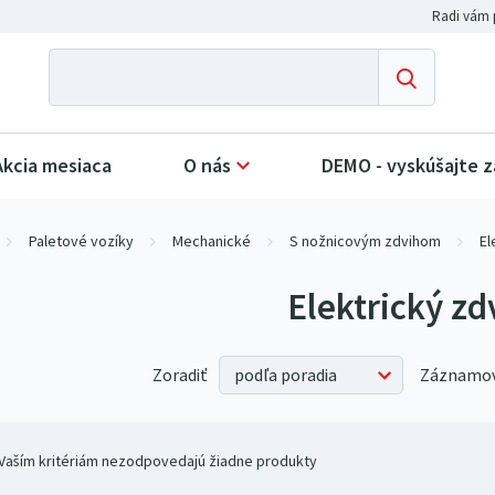
Akcia mesiaca
O nás
DEMO - vyskúšajte 
Paletové vozíky
Mechanické
S nožnicovým zdvihom
El
Elektrický zd
Zoradiť
Záznamov
Vaším kritériám nezodpovedajú žiadne produkty