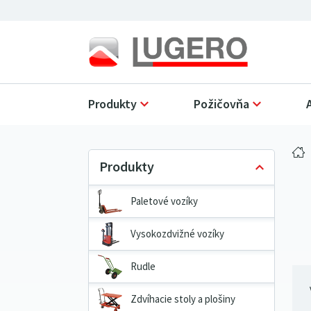
Produkty
Požičovňa
Paletové vozíky
Vysokozdvižné vozíky
Rudle
Zdvíhacie stoly a plošiny