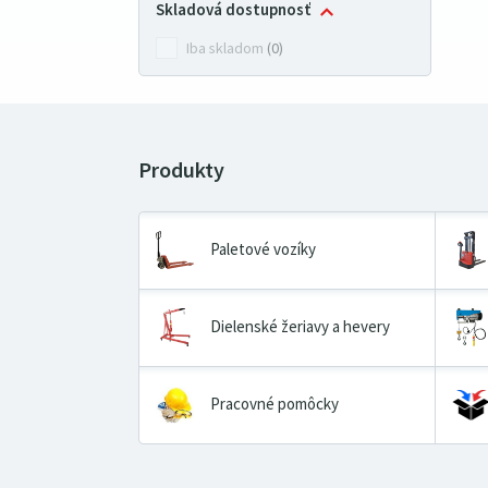
Skladová dostupnosť
Iba skladom
(0)
Paletové vozíky
Dielenské žeriavy a hevery
Pracovné pomôcky