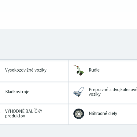
Vysokozdvižné vozíky
Rudle
Prepravné a dvojkolesov
Kladkostroje
vozíky
VÝHODNÉ BALÍČKY
Náhradné diely
produktov