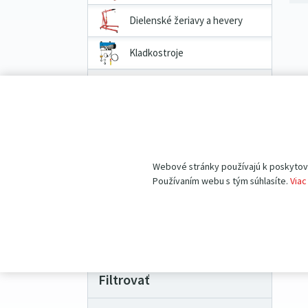
Dielenské žeriavy a hevery
Kladkostroje
Prepravné a dvojkolesové
vozíky
Priemyselné vážiace systémy
Pracovné pomôcky
Webové stránky používajú k poskytovan
Používaním webu s tým súhlasíte.
Viac
Náhradné diely
VÝHODNÉ BALÍČKY produktov
Filtrovať