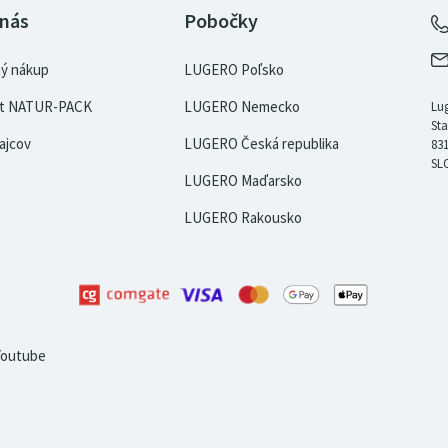
 nás
Pobočky
ý nákup
LUGERO Poľsko
kát NATUR-PACK
LUGERO Nemecko
Lug
Sta
ajcov
LUGERO Česká republika
831
SL
LUGERO Maďarsko
LUGERO Rakousko
Youtube