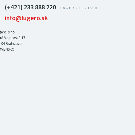
(+421) 233 888 220
info@lugero.sk
ero, s.r.o.
rá Vajnorská 17
 04
Bratislava
OVENSKO