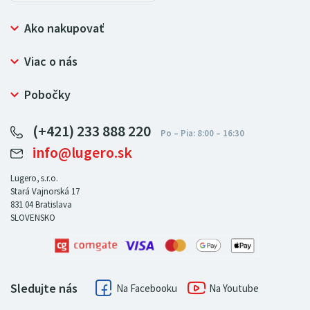
Ako nakupovať
Prečo nakupovať u LUGERO
Viac o nás
Často kladené otázky
Bezpečný nákup
Ochrana osobných údajov
Pobočky
Certifikát NATUR-PACK
Reklamačný poriadok
LUGERO Poľsko
Pre predajcov
(+421) 233 888 220
LUGERO Nemecko
info@lugero.sk
LUGERO Česká republika
LUGERO Maďarsko
Lugero, s.r.o.
Stará Vajnorská 17
LUGERO Rakousko
831 04
Bratislava
SLOVENSKO
Sledujte nás
Facebook
Youtube