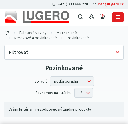
(+421) 233 888 220
info@lugero.sk
0
Paletové vozíky
Mechanické
Nerezové a pozinkované
Pozinkované
Filtrovať
Pozinkované
Skladová dostupnosť
Iba skladom
(0)
Zoradiť
Záznamov na stránku
Vaším kritériám nezodpovedajú žiadne produkty