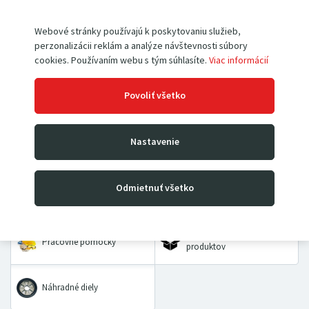
Webové stránky používajú k poskytovaniu služieb,
perzonalizácii reklám a analýze návštevnosti súbory
cookies. Používaním webu s tým súhlasíte.
Viac informácií
Paletové vozíky
Vysokozdvižné vozíky
Povoliť všetko
Rudle
Zdvíhacie stoly a plošiny
Nastavenie
Dielenské žeriavy a hevery
Kladkostroje
Odmietnuť všetko
Prepravné a dvojkolesové
Priemyselné vážiace
vozíky
systémy
VÝHODNÉ BALÍČKY
Pracovné pomôcky
produktov
Náhradné diely