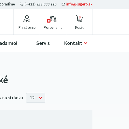
(+421) 233 888 220
info@lugero.sk
0
0
Prihlásenie
Porovnanie
zadarmo!
Servis
Kontakt
cké
 na stránku