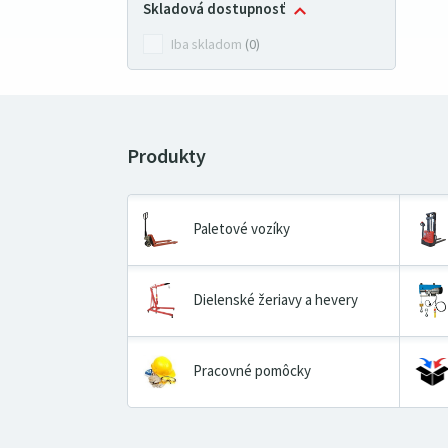
Skladová dostupnosť
Iba skladom
(0)
Paletové vozíky
Dielenské žeriavy a hevery
Pracovné pomôcky