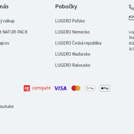
 nás
Pobočky
ý nákup
LUGERO Poľsko
kát NATUR-PACK
LUGERO Nemecko
Lug
Sta
ajcov
LUGERO Česká republika
831
SL
LUGERO Maďarsko
LUGERO Rakousko
Youtube