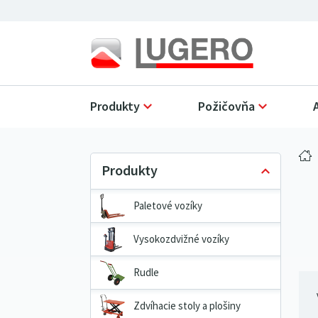
Produkty
Požičovňa
Paletové vozíky
Vysokozdvižné vozíky
Rudle
Zdvíhacie stoly a plošiny