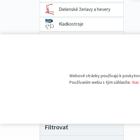
Dielenské žeriavy a hevery
Kladkostroje
Prepravné a dvojkolesové
vozíky
Priemyselné vážiace systémy
Pracovné pomôcky
Webové stránky používajú k poskytovan
Používaním webu s tým súhlasíte.
Viac
Náhradné diely
VÝHODNÉ BALÍČKY produktov
Filtrovať