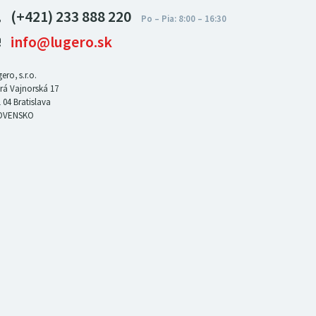
(+421) 233 888 220
info@lugero.sk
ero, s.r.o.
rá Vajnorská 17
 04
Bratislava
OVENSKO