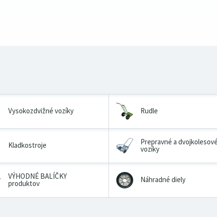
Vysokozdvižné vozíky
Rudle
Prepravné a dvojkolesov
Kladkostroje
vozíky
VÝHODNÉ BALÍČKY
Náhradné diely
produktov