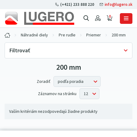
(+421) 233 888 220
info@lugero.sk
0
Náhradné diely
Pre rudle
Priemer
200 mm
Filtrovať
200 mm
Skladová dostupnosť
Iba skladom
(0)
Zoradiť
Záznamov na stránku
Vaším kritériám nezodpovedajú žiadne produkty