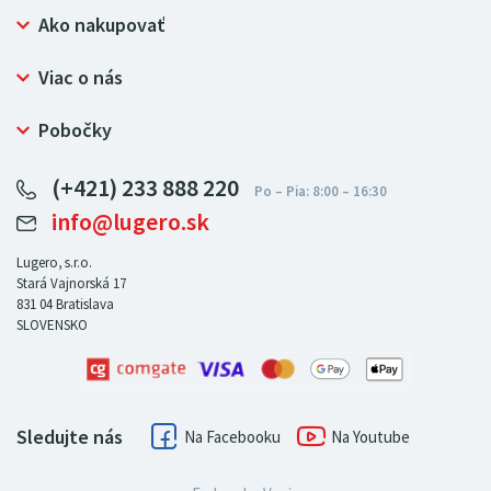
Ako nakupovať
Prečo nakupovať u LUGERO
Viac o nás
Často kladené otázky
Bezpečný nákup
Ochrana osobných údajov
Pobočky
Certifikát NATUR-PACK
Reklamačný poriadok
LUGERO Poľsko
Pre predajcov
(+421) 233 888 220
LUGERO Nemecko
info@lugero.sk
LUGERO Česká republika
LUGERO Maďarsko
Lugero, s.r.o.
Stará Vajnorská 17
LUGERO Rakousko
831 04
Bratislava
SLOVENSKO
Sledujte nás
Facebook
Youtube