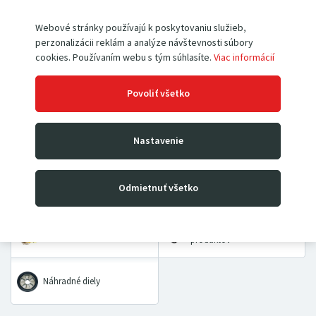
Webové stránky používajú k poskytovaniu služieb,
perzonalizácii reklám a analýze návštevnosti súbory
Paletové vozíky
Vysokozdvižné vozíky
cookies. Používaním webu s tým súhlasíte.
Viac informácií
Povoliť všetko
Rudle
Zdvíhacie stoly a plošiny
Nastavenie
Dielenské žeriavy a hevery
Kladkostroje
Prepravné a dvojkolesové
Priemyselné vážiace
Odmietnuť všetko
vozíky
systémy
VÝHODNÉ BALÍČKY
Pracovné pomôcky
produktov
Náhradné diely