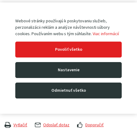
Skladom
Webové stránky používajú k poskytovaniu služieb,
perzonalizácii reklám a analýze návštevnosti súbory
cookies. Používaním webu s tým súhlasíte.
Viac informácií
Povoliť všetko
Porovnať
Náhradný Li-Ion akumulátor pre paletový vozík EP-F4p.
Nastavenie
Kapacita batérie 20Ah. Ideálne pre viacsmenné prevádzky -
rýchla a jednoduchá výmena.
Odmietnuť všetko
Kód produktu
F4-aku
Vytlačiť
Odoslať dotaz
Doporučiť