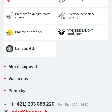
Prepravné a dvojkolesové
Priemyselné vážiace
vozíky
systémy
VÝHODNÉ BALÍČKY
Pracovné pomôcky
produktov
Náhradné diely
Ako nakupovať
Prečo nakupovať u LUGERO
Viac o nás
Často kladené otázky
Bezpečný nákup
Ochrana osobných údajov
Pobočky
Certifikát NATUR-PACK
Reklamačný poriadok
LUGERO Poľsko
Pre predajcov
(+421) 233 888 220
LUGERO Nemecko
info@lugero.sk