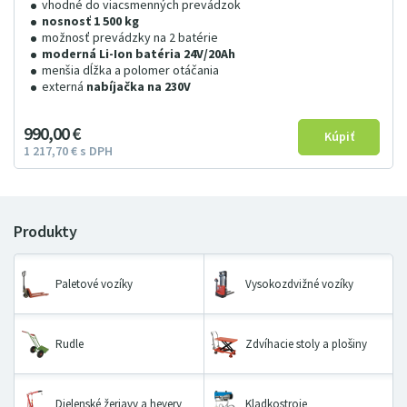
vhodné do viacsmenných prevádzok
nosnosť 1 500 kg
možnosť prevádzky na 2 batérie
moderná Li-Ion batéria 24V/20Ah
menšia dĺžka a polomer otáčania
externá
nabíjačka na 230V
990
00
€
1
217
7
0
€
s DPH
Paletové vozíky
Vysokozdvižné vozíky
Rudle
Zdvíhacie stoly a plošiny
Dielenské žeriavy a hevery
Kladkostroje