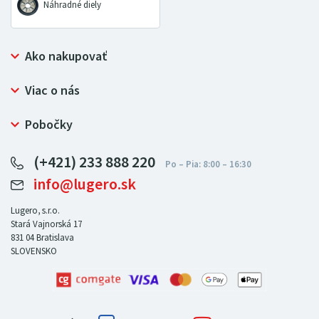
Náhradné diely
Ako nakupovať
Prečo nakupovať u LUGERO
Viac o nás
Často kladené otázky
Bezpečný nákup
Ochrana osobných údajov
Pobočky
Certifikát NATUR-PACK
Reklamačný poriadok
LUGERO Poľsko
Pre predajcov
(+421) 233 888 220
LUGERO Nemecko
info@lugero.sk
LUGERO Česká republika
LUGERO Maďarsko
Lugero, s.r.o.
Stará Vajnorská 17
LUGERO Rakousko
831 04
Bratislava
SLOVENSKO