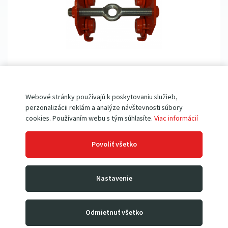
Zobraziť všetko
Žeriavová mačka JK2 • MANUÁLNA
Webové stránky používajú k poskytovaniu služieb,
nosnosť 2.0 t
Skladom
perzonalizácii reklám a analýze návštevnosti súbory
pre zavesenie reťaz. kladkostroja
cookies. Používaním webu s tým súhlasíte.
Viac informácií
oceľová konštrukcia
nosnosť 2 000 kg
pre profily I, T, HEB, IPE, IPN
Povoliť všetko
presne nastavitelná rozteč
kvalitné rolny a ložiská
Nastavenie
89
00
€
109
47
€
s DPH
Odmietnuť všetko