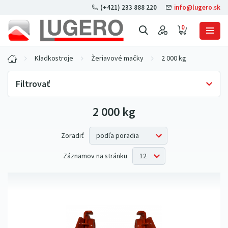
(+421) 233 888 220
info@lugero.sk
0
Kladkostroje
Žeriavové mačky
2 000 kg
Filtrovať
2 000 kg
Skladová dostupnosť
Iba skladom
(1)
Nosnosť
Zoradiť
2000 kg
(1)
Záznamov na stránku
Vlastná hmotnosť
19
kg
(1)
Celková šírka konzoly
300 mm
(1)
Celková výška konzoly
200 mm
(1)