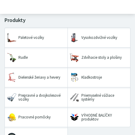
Paletové vozíky
Vysokozdvižné vozíky
Rudle
Zdvíhacie stoly a plošiny
Dielenské žeriavy a hevery
Kladkostroje
Prepravné a dvojkolesové
Priemyselné vážiace
vozíky
systémy
VÝHODNÉ BALÍČKY
Pracovné pomôcky
produktov