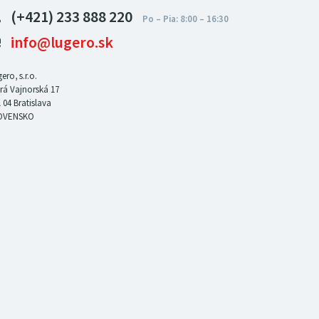
(+421) 233 888 220
info@lugero.sk
ero, s.r.o.
rá Vajnorská 17
 04
Bratislava
OVENSKO