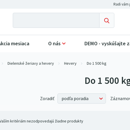
Akcia mesiaca
O nás
DEMO - vyskúšajte 
Dielenské žeriavy a hevery
Hevery
Do 1 500 kg
Do 1 500 k
Zoradiť
Záznamov
Vaším kritériám nezodpovedajú žiadne produkty