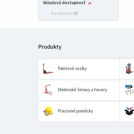
Skladová dostupnosť
Iba skladom
(0)
Paletové vozíky
Dielenské žeriavy a hevery
Pracovné pomôcky