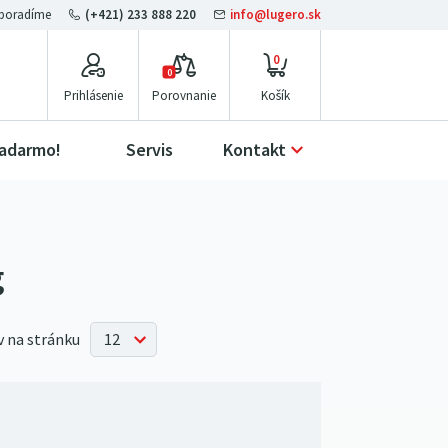
(+421) 233 888 220
info@lugero.sk
0
0
Prihlásenie
Porovnanie
zadarmo!
Servis
Kontakt
g
 na stránku