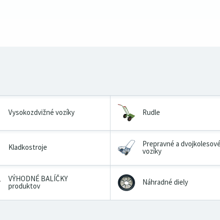
Vysokozdvižné vozíky
Rudle
Prepravné a dvojkolesov
Kladkostroje
vozíky
VÝHODNÉ BALÍČKY
Náhradné diely
produktov