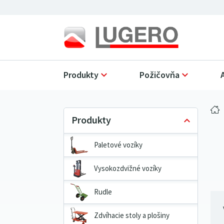
Produkty
Požičovňa
Paletové vozíky
Vysokozdvižné vozíky
Rudle
Zdvíhacie stoly a plošiny