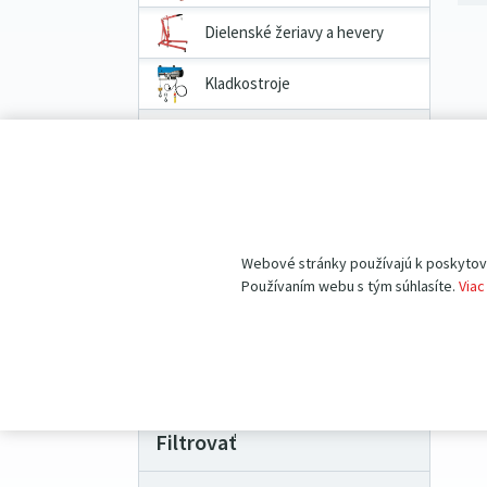
Dielenské žeriavy a hevery
Kladkostroje
Prepravné a dvojkolesové
vozíky
Priemyselné vážiace systémy
Pracovné pomôcky
Webové stránky používajú k poskytovan
Používaním webu s tým súhlasíte.
Viac
Náhradné diely
VÝHODNÉ BALÍČKY produktov
Filtrovať