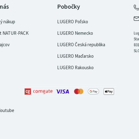
 nás
Pobočky
ý nákup
LUGERO Poľsko
kát NATUR-PACK
LUGERO Nemecko
Lug
Sta
ajcov
LUGERO Česká republika
831
SL
LUGERO Maďarsko
LUGERO Rakousko
Youtube