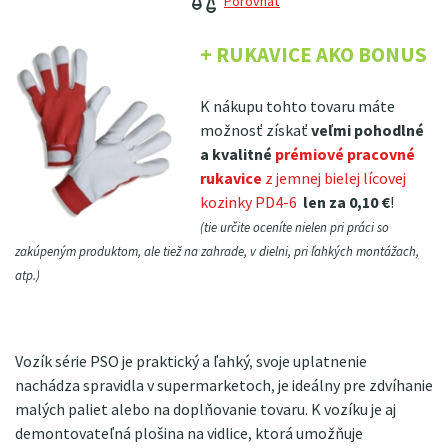
Porovnať
+ RUKAVICE AKO BONUS
K nákupu tohto tovaru máte
možnosť získať
veľmi pohodlné
a kvalitné
prémiové pracovné
rukavice
z jemnej bielej lícovej
kozinky PD4-6
len za 0,10 €
!
(tie určite oceníte nielen pri práci so
zakúpeným produktom, ale tiež na zahrade, v dielni, pri ľahkých montážach,
atp.)
Vozík série PSO je praktický a ľahký, svoje uplatnenie
nachádza spravidla v supermarketoch, je ideálny pre zdvíhanie
malých paliet alebo na doplňovanie tovaru. K vozíku je aj
demontovateľná plošina na vidlice, ktorá umožňuje