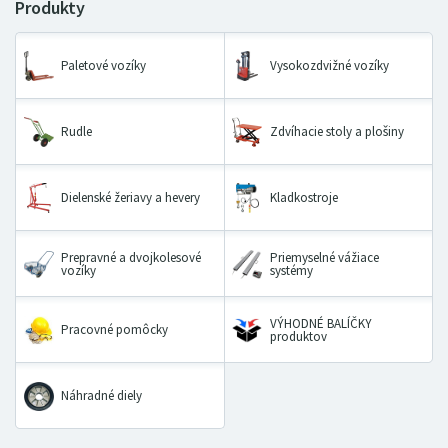
Paletové vozíky
Vysokozdvižné vozíky
Rudle
Zdvíhacie stoly a plošiny
Dielenské žeriavy a hevery
Kladkostroje
Prepravné a dvojkolesové
Priemyselné vážiace
vozíky
systémy
VÝHODNÉ BALÍČKY
Pracovné pomôcky
produktov
Náhradné diely