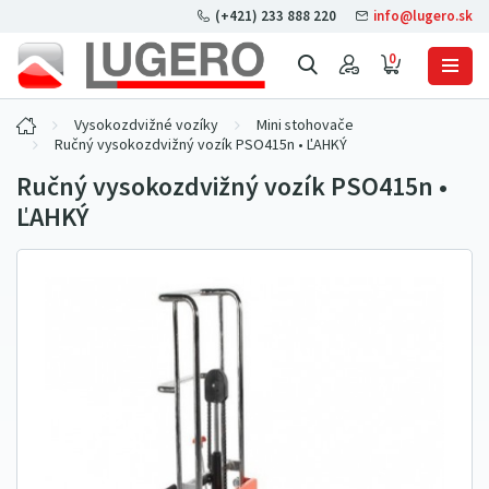
(+421) 233 888 220
info@lugero.sk
0
Vysokozdvižné vozíky
Mini stohovače
Ručný vysokozdvižný vozík PSO415n • ĽAHKÝ
Ručný vysokozdvižný vozík PSO415n •
ĽAHKÝ