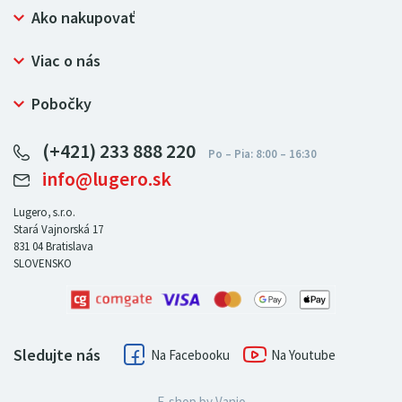
Ako nakupovať
Prečo nakupovať u LUGERO
Viac o nás
Často kladené otázky
Bezpečný nákup
Ochrana osobných údajov
Pobočky
Certifikát NATUR-PACK
Reklamačný poriadok
LUGERO Poľsko
Pre predajcov
(+421) 233 888 220
LUGERO Nemecko
info@lugero.sk
LUGERO Česká republika
LUGERO Maďarsko
Lugero, s.r.o.
Stará Vajnorská 17
LUGERO Rakousko
831 04
Bratislava
SLOVENSKO
Sledujte nás
Facebook
Youtube