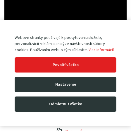
Webové stránky používajú k poskytovaniu služieb,
perzonalizácii reklám a analýze návštevnosti súbory
cookies. Používaním webu s tým súhlasíte.
Viac informácií
Cena bez DPH
460
00
€
Povoliť všetko
Cena s DPH
565
8
0
€
24
00
€
Nastavenie
Skladom
Odmietnuť všetko