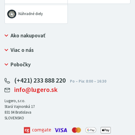
Náhradné diely
Ako nakupovať
Prečo nakupovať u LUGERO
Viac o nás
Často kladené otázky
Bezpečný nákup
Ochrana osobných údajov
Pobočky
Certifikát NATUR-PACK
Reklamačný poriadok
LUGERO Poľsko
Pre predajcov
(+421) 233 888 220
LUGERO Nemecko
info@lugero.sk
LUGERO Česká republika
LUGERO Maďarsko
Lugero, s.r.o.
Stará Vajnorská 17
LUGERO Rakousko
831 04
Bratislava
SLOVENSKO