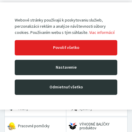
Pokiaľ ešte u nás nemáte vytvorený účet,
registrujte sa
.
Webové stránky používajú k poskytovaniu služieb,
perzonalizácii reklám a analýze návštevnosti súbory
cookies. Používaním webu s tým súhlasíte.
Viac informácií
Povoliť všetko
Paletové vozíky
Vysokozdvižné vozíky
Nastavenie
Rudle
Zdvíhacie stoly a plošiny
Odmietnuť všetko
Dielenské žeriavy a hevery
Kladkostroje
Prepravné a dvojkolesové
Priemyselné vážiace
vozíky
systémy
VÝHODNÉ BALÍČKY
Pracovné pomôcky
produktov