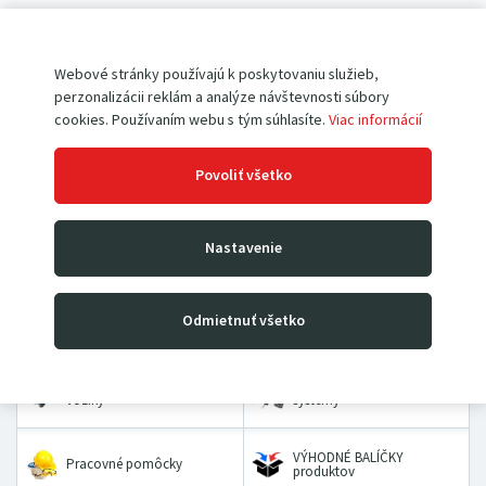
Pokiaľ ešte u nás nemáte vytvorený účet,
registrujte sa
.
Webové stránky používajú k poskytovaniu služieb,
perzonalizácii reklám a analýze návštevnosti súbory
cookies. Používaním webu s tým súhlasíte.
Viac informácií
Povoliť všetko
Paletové vozíky
Vysokozdvižné vozíky
Nastavenie
Rudle
Zdvíhacie stoly a plošiny
Odmietnuť všetko
Dielenské žeriavy a hevery
Kladkostroje
Prepravné a dvojkolesové
Priemyselné vážiace
vozíky
systémy
VÝHODNÉ BALÍČKY
Pracovné pomôcky
produktov