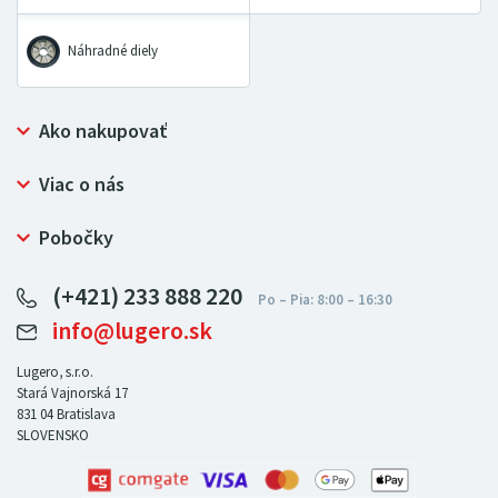
Náhradné diely
Ako nakupovať
Prečo nakupovať u LUGERO
Viac o nás
Často kladené otázky
Bezpečný nákup
Ochrana osobných údajov
Pobočky
Certifikát NATUR-PACK
Reklamačný poriadok
LUGERO Poľsko
Pre predajcov
(+421) 233 888 220
LUGERO Nemecko
info@lugero.sk
LUGERO Česká republika
LUGERO Maďarsko
Lugero, s.r.o.
Stará Vajnorská 17
LUGERO Rakousko
831 04
Bratislava
SLOVENSKO